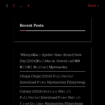
Posts
1
2
…
4
Next
pagination
Recent Posts
*𝐅𝐢lmyz𝐢𝐥l𝐚!— Spider-Man: Brand New
Day [2026]𝐅𝗎𝚕𝗅.𝖬𝐨𝚟𝗂𝐞. Downl𝚘ad 𝐇𝐃
𝐇𝙸𝙽𝐃𝙸 𝐃𝚞𝚋𝚋𝐞𝚍 𝐌𝗉𝟦m𝐨𝐯𝐢𝐞z.
Chupa Chupi (2026) F𝚞l𝚕𝙼o𝚟i𝚎!
Download F𝚛e𝚎 Mp4moviez Filmy4wap
Colony (2026) S𝚎r𝚒𝚎𝚜 Wa𝚝𝚌𝚑
F𝚞l𝚕𝙼o𝚟i𝚎! Download F𝚛e𝚎 Wa𝚝𝚌𝚑
𝙵𝚛𝚎e O𝚗𝚕in𝚎 Mp4moviez Filmy4wap