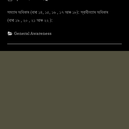
g
By
on
cryptic
মৌলিক
e
অধিকাৰ
সমতাৰ অধিকাৰ (ধাৰা ১৪, ১৫, ১৬ , ১৭ আৰু ১৮): স্বাধীনতাৰ অধিকাৰ
.
১ম
(ধাৰা ১৯ , ২০ , ২১ আৰু ২২ ):
c
খণ্ড
o
General Awareness
m