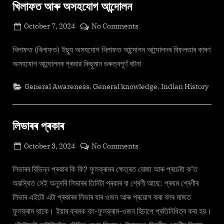
খিলাফত আৰু অসহযোগ আন্দোলন
Posted
on
October 7, 2024
No Comments
By
on
cryptic
খিলাফত
আৰু
খিলাফত (খিলাফত) ইছ্যু অসহযোগ খিলাফত আন্দোলন আন্দোলনৰ বিফলতাৰ কাৰণ
অসহযোগ
অসহযোগ আন্দোলনৰ প্ৰভাৱ কিছুমান গুৰুত্বপূৰ্ণ ঘটনা
আন্দোলন
,
,
General Awareness
General knowledge
Indian History
লিভাৰৰ প্ৰকাৰ
Posted
on
October 3, 2024
No Comments
By
on
cryptic
লিভাৰৰ
প্ৰকাৰ
লিভাৰৰ বিভিন্ন প্ৰকাৰ কি কি? ফুলক্ৰামৰ ক্ষেত্ৰত বোজা আৰু প্ৰচেষ্টা ক’ত
অৱস্থিত সেই অনুসৰি লিভাৰৰ তিনিটা প্ৰকাৰ বা শ্ৰেণী আছে: প্ৰথম শ্ৰেণীৰ
লিভাৰ এইটো এটা প্ৰকাৰৰ লিভাৰ যাৰ ওজন আৰু প্ৰয়োগ কৰা বলৰ মাজত
ফুলক্ৰাম থাকে। ইয়াৰ ক্ৰমক বল-ফুলক্ৰাম-ওজন হিচাপে প্ৰতিনিধিত্ব কৰা হয়।