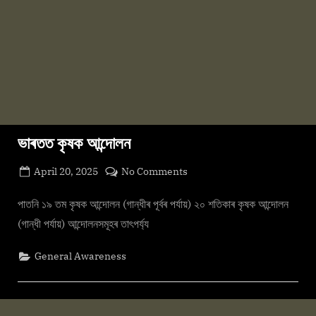
ভাৰতত কৃষক আন্দোলন
Posted
on
April 20, 2025
No Comments
By
on
cryptic
ভাৰতত
কৃষক
পাতনি ১৯ তম কৃষক আন্দোলন (গান্ধীৰ পূৰ্বৰ পৰ্যায়) ২০ শতিকাৰ কৃষক আন্দোলন
আন্দোলন
(গান্ধী পৰ্যায়) আন্দোলনসমূহৰ তাৎপৰ্য্য
General Awareness