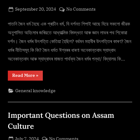
Posted
on
September 20, 2024
No Comments
By
on
cryptic
জৈন
ধৰ্ম
পাতনি জৈন ধৰ্ম হৈছে এক প্ৰাচীন ধৰ্ম, যি দৰ্শনত শিপাই আছে যিয়ে সকলো জীৱক
অনুশাসিত অহিংসাৰ জৰিয়তে আধ্যাত্মিক বিশুদ্ধতা আৰু জ্ঞান লাভৰ পথ শিকোৱা
দৰ্শন। জৈন ধৰ্মৰ উৎপত্তি কেতিয়া হৈছিল? বৰ্ধমন মহাবীৰ উৎপত্তিৰ কাৰণ? জৈন
ধৰ্মৰ নীতিসমূহ কি কি? জৈন ধৰ্মত ঈশ্বৰৰ ধাৰণা অনেকান্তবাদ স্যাদ্বাদ
অনেকান্তবাদ আৰু স্যাদ্বাদৰ মাজত পাৰ্থক্য জৈন ধৰ্মৰ পন্থা/ বিদ্যালয় কি…
“জৈন
Read More
»
ধৰ্ম”
General knowledge
Important Questions on Assam
Culture
Posted
on
July 7, 2024
No Comments