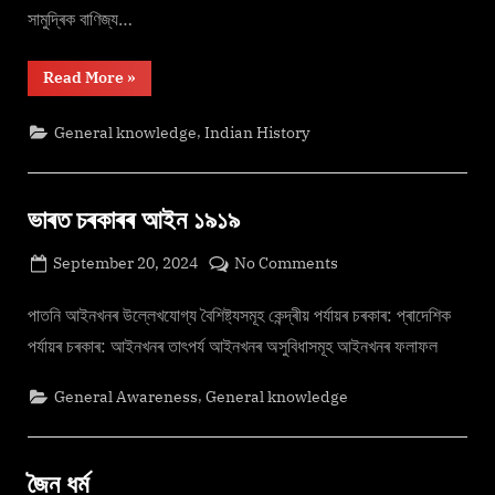
সামুদ্ৰিক বাণিজ্য…
“দিল্লী
Read More
»
চুলতানত্ব-
তৃতীয়:
তুগলাক
,
General knowledge
Indian History
বংশ”
ভাৰত চৰকাৰৰ আইন ১৯১৯
Posted
on
September 20, 2024
No Comments
By
on
cryptic
ভাৰত
চৰকাৰৰ
পাতনি আইনখনৰ উল্লেখযোগ্য বৈশিষ্ট্যসমূহ কেন্দ্ৰীয় পৰ্যায়ৰ চৰকাৰ: প্ৰাদেশিক
আইন
পৰ্যায়ৰ চৰকাৰ: আইনখনৰ তাৎপৰ্য আইনখনৰ অসুবিধাসমূহ আইনখনৰ ফলাফল
১৯১৯
,
General Awareness
General knowledge
জৈন ধৰ্ম