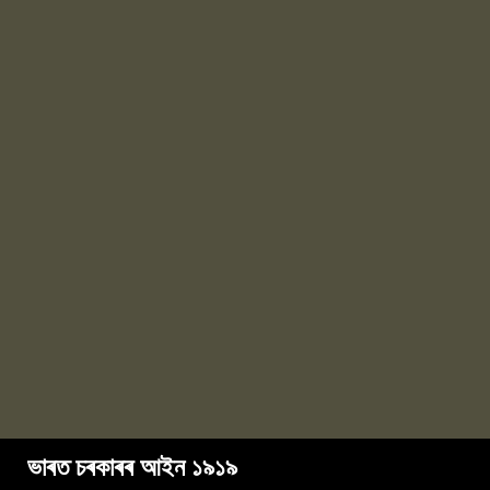
ভাৰত চৰকাৰৰ আইন ১৯১৯