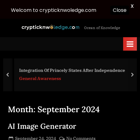
X
Welcom to crypticknwoledge.com
Close
Skip
c
Ocean of Knowledge
to
r
content
y
p
t
i
Integration Of Princely States After Independence
c
prev
nex
General Awareness
k
n
w
Month:
September 2024
o
l
AI Image Generator
e
d
Posted
on
September 24, 2024
No Comments