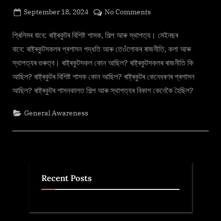
Posted
on
September 18, 2024
No Comments
By
on
cryptic
ৰাষ্ট্ৰকুট
প্ৰিলিমৰ বাবে: ৰাষ্ট্ৰকুটৰ বিশিষ্ট শাসক, শিল্প আৰু স্থাপত্য। মেইনছৰ
বাবে: ৰাষ্ট্ৰকুটসকলৰ প্ৰশাসন পদ্ধতি আৰু তেওঁলোকৰ ৰাজনীতি, কলা আৰু
স্থাপত্যৰ গুৰুত্ব। ৰাষ্ট্ৰকুটসকল কোন আছিল? ৰাষ্ট্ৰকুটসকলৰ ৰাজনীতি কি
আছিল? ৰাষ্ট্ৰকুটৰ বিশিষ্ট শাসক কোন আছিল? ৰাষ্ট্ৰকুটৰ কেনেধৰণৰ প্ৰশাসন
আছিল? ৰাষ্ট্ৰকুটৰ শাসনকালত শিল্প আৰু স্থাপত্যৰ বিকাশ কেনেকৈ হৈছিল?
General Awareness
Recent Posts