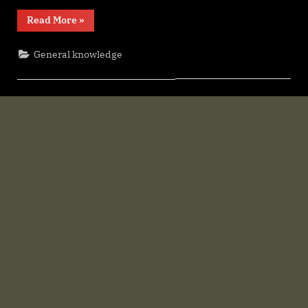
“জৈন
Read More
»
ধৰ্ম”
General knowledge