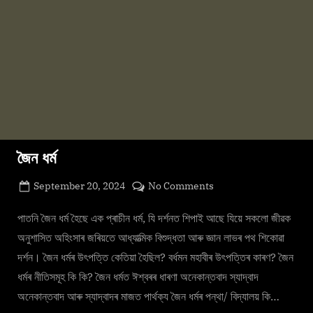
জৈন ধৰ্ম
Posted
on
September 20, 2024
No Comments
By
on
cryptic
জৈন
ধৰ্ম
পাতনি জৈন ধৰ্ম হৈছে এক প্ৰাচীন ধৰ্ম, যি দৰ্শনত শিপাই আছে যিয়ে সকলো জীৱক
অনুশাসিত অহিংসাৰ জৰিয়তে আধ্যাত্মিক বিশুদ্ধতা আৰু জ্ঞান লাভৰ পথ শিকোৱা
দৰ্শন। জৈন ধৰ্মৰ উৎপত্তি কেতিয়া হৈছিল? বৰ্ধমন মহাবীৰ উৎপত্তিৰ কাৰণ? জৈন
ধৰ্মৰ নীতিসমূহ কি কি? জৈন ধৰ্মত ঈশ্বৰৰ ধাৰণা অনেকান্তবাদ স্যাদ্বাদ
অনেকান্তবাদ আৰু স্যাদ্বাদৰ মাজত পাৰ্থক্য জৈন ধৰ্মৰ পন্থা/ বিদ্যালয় কি…