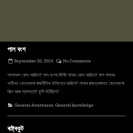
পাল বংশ
Posted
on
September 20, 2024
No Comments
By
on
cryptic
পাল
বংশ
পালসকল কোন আছিল? পাল বংশৰ বিশিষ্ট শাসক কোন আছিল? পাল শাসনৰ
অধীনত কেনেধৰণৰ ৰাজনীতিৰ অস্তিত্ব আছিল? পালাৰ ৰাজত্বকালত কেনেধৰণৰ
শিল্প আৰু স্থাপত্যই ফুলি উঠিছিল?
,
General Awareness
General knowledge
ৰাষ্ট্ৰকুট