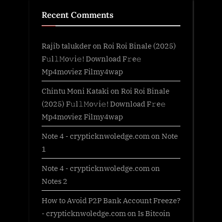
Recent Comments
Rajib talukder
on
Roi Roi Binale (2025)
F𝚞l𝚕𝙼o𝚟i𝚎! Download F𝚛e𝚎
Mp4moviez Filmy4wap
Chintu Moni Kataki
on
Roi Roi Binale
(2025) F𝚞l𝚕𝙼o𝚟i𝚎! Download F𝚛e𝚎
Mp4moviez Filmy4wap
Note 4 - crypticknwoledge.com
on
Note
1
Note 4 - crypticknwoledge.com
on
Notes 2
How to Avoid P2P Bank Account Freeze?
- crypticknwoledge.com
on
Is Bitcoin