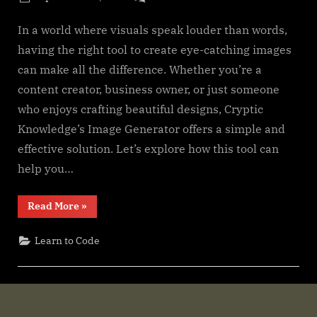
g
By
on
cryptic
AI
e
Image
In a world where visuals speak louder than words,
.
Generator
having the right tool to create eye-catching images
c
can make all the difference. Whether you’re a
o
content creator, business owner, or just someone
m
who enjoys crafting beautiful designs, Cryptic
Knowledge’s Image Generator offers a simple and
effective solution. Let’s explore how this tool can
help you…
“AI
Read More
»
Image
Generator”
Learn to Code