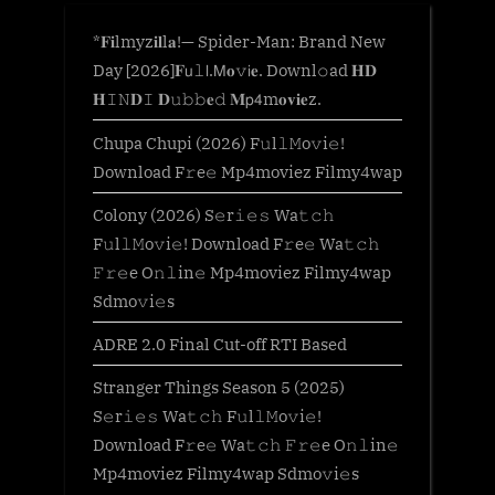
*𝐅𝐢lmyz𝐢𝐥l𝐚!— Spider-Man: Brand New
Day [2026]𝐅𝗎𝚕𝗅.𝖬𝐨𝚟𝗂𝐞. Downl𝚘ad 𝐇𝐃
𝐇𝙸𝙽𝐃𝙸 𝐃𝚞𝚋𝚋𝐞𝚍 𝐌𝗉𝟦m𝐨𝐯𝐢𝐞z.
Chupa Chupi (2026) F𝚞l𝚕𝙼o𝚟i𝚎!
Download F𝚛e𝚎 Mp4moviez Filmy4wap
Colony (2026) S𝚎r𝚒𝚎𝚜 Wa𝚝𝚌𝚑
F𝚞l𝚕𝙼o𝚟i𝚎! Download F𝚛e𝚎 Wa𝚝𝚌𝚑
𝙵𝚛𝚎e O𝚗𝚕in𝚎 Mp4moviez Filmy4wap
Sdmo𝚟i𝚎s
ADRE 2.0 Final Cut-off RTI Based
Stranger Things Season 5 (2025)
S𝚎r𝚒𝚎𝚜 Wa𝚝𝚌𝚑 F𝚞l𝚕𝙼o𝚟i𝚎!
Download F𝚛e𝚎 Wa𝚝𝚌𝚑 𝙵𝚛𝚎e O𝚗𝚕in𝚎
Mp4moviez Filmy4wap Sdmo𝚟i𝚎s