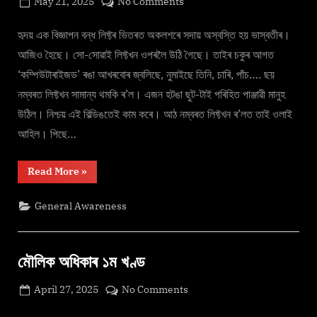
Posted
on
May 21, 2025
No Comments
By
on
cryptic
হৃদয়
এক
হৃদয় এক বিজ্ঞাপন বন্ধ লিফ্টৰ ভিতৰত অকলশৰে সদায় অস্বস্তি হয় ভাস্বতীৰ।
বিজ্ঞাপন
আজিও হৈছে। সো-সোৱাই লিফ্টখন ওপৰলৈ উঠি গৈছে। তাইৰ চকুৰ আগত
উপন্যাস
‘কম্পিউটাৰাইজড’ ৰঙা আখৰবোৰ জ্বলিছে, নুমাইছে তিনি, চাৰি, পাঁচ…. ছয়
–
নম্বৰত লিফ্টখন সামান্য থমকি ৰ’ল। এজন হটঙা ছুট-টাই পৰিহিত পাঞ্জাৱী মানুহ
অনুৰাধা
উঠিল। নিশ্চয় এই বিল্ডিঙতেই কাম কৰে। আঠ নম্বৰত লিফ্টখন ৰ’লত তাই ওলাই
শৰ্মা
পূজাৰী
আহিল। পিছে…
“হৃদয়
Read More
»
এক
বিজ্ঞাপন
উপন্যাস
General Awareness
–
অনুৰাধা
শৰ্মা
পূজাৰী”
মৌলিক অধিকাৰ ১ম খণ্ড
Posted
on
April 27, 2025
No Comments
By
on
cryptic
মৌলিক