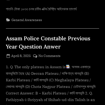
By
on
cryptic
চাৰ্টাৰ
এক্ট
পাতনি টোকা ১৮৩৩ চনৰ চাৰ্টাৰ এক্টৰ বৈশিষ্ট্য আইনখনৰ তাৎপৰ্য
১৮৩৩
General Awareness
Assam Police Constable Previous
Year Question Anwer
Posted
on
April 8, 2025
No Comments
By
on
cryptic
Assam
Police
1. Q. The only plateau in Assam is
. অসমৰ একমাত্র
Constable
মালভূমিটো হৈছে (A) Deccan Plateau / দাক্ষিণাত্য মালভূমি (B)
Previous
Karbi Plateau / কার্বি মালভূমি (C) Meghalaya Plateau /
Year
মেঘালয় মালভূমি (D) Chota Nagpur Plateau / চোটনাগপুৰ মালভূমি
Question
Correct Answer: B – Karbi Plateau / কার্বি মালভূমি 2. Q.
Anwer
Fathiyyah-i-Ibriyyah of Shihab-ud-din Talish is an