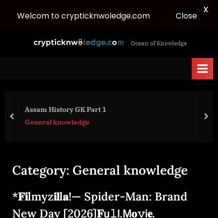
X
Welcom to crypticknwoledge.com
Close
Skip
c
Ocean of Knowledge
to
r
content
y
p
t
i
Assam History GK Part 1
c
prev
nex
General knowledge
k
n
w
Category:
General knowledge
o
l
*𝐅𝐢lmyz𝐢𝐥l𝐚!— Spider-Man: Brand
e
d
New Day [2026]𝐅𝗎𝚕𝗅.𝖬𝐨𝚟𝗂𝐞.