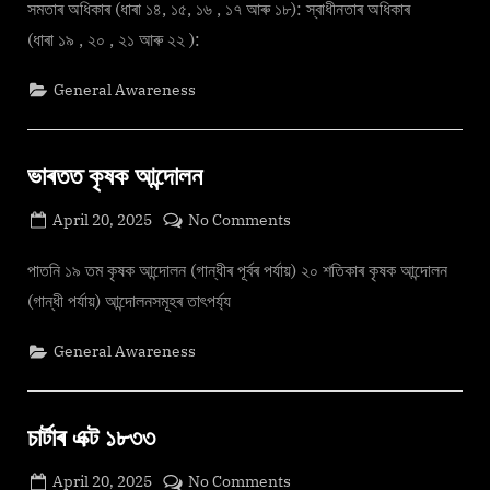
অধিকাৰ
সমতাৰ অধিকাৰ (ধাৰা ১৪, ১৫, ১৬ , ১৭ আৰু ১৮): স্বাধীনতাৰ অধিকাৰ
১ম
(ধাৰা ১৯ , ২০ , ২১ আৰু ২২ ):
খণ্ড
General Awareness
ভাৰতত কৃষক আন্দোলন
Posted
on
April 20, 2025
No Comments
By
on
cryptic
ভাৰতত
কৃষক
পাতনি ১৯ তম কৃষক আন্দোলন (গান্ধীৰ পূৰ্বৰ পৰ্যায়) ২০ শতিকাৰ কৃষক আন্দোলন
আন্দোলন
(গান্ধী পৰ্যায়) আন্দোলনসমূহৰ তাৎপৰ্য্য
General Awareness
চাৰ্টাৰ এক্ট ১৮৩৩
Posted
on
April 20, 2025
No Comments