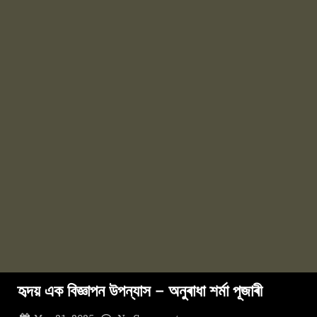
হৃদয় এক বিজ্ঞাপন উপন্যাস – অনুৰাধা শৰ্মা পূজাৰী