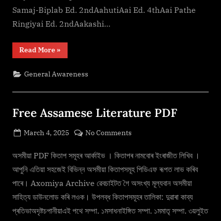
Samaj-Biplab Ed. 2ndAahutiAai Ed. 4thAai Pathe
Ringiyai Ed. 2ndAakashi…
“Free
Read More
»
Assamese
Literature
PDF”
General Awareness
Free Assamese Literature PDF
Posted
on
March 4, 2025
No Comments
By
on
cryptic
Free
Assamese
অসমীয়া PDF কিতাপ সমূহৰ আর্কাইভ । কিতাপৰ নামবোৰ ইংৰাজীত লিখিব ।
Literature
আপুনি এতিয়া সহজেই বিভিন্ন অসমীয়া কিতাপসমূহ পিডিএফ ৰূপত লাভ কৰিব
PDF
পাৰে। Axomiya Archive ৱেবচাইটত গৈ অসংখ্য মূল্যবান অসমীয়া
সাহিত্য ডাউনলোড কৰি লওক। উপলব্ধ কিতাপসমূহৰ তালিকা: দুৱাৰা কাব্য
প্ৰতিভাঅদৃষ্টচপানীয়াএই পথে সম্পা. ১মসাধনাইঙ্গিত সম্পা. ১মমাতৃ সম্পা. ৩য়লুইত