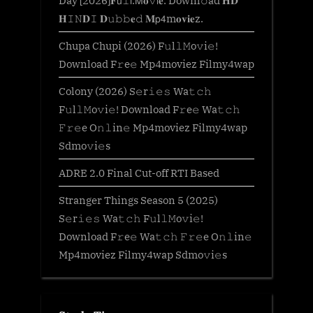
𝐇𝙸𝙽𝐃𝙸 𝐃𝚞𝚋𝚋𝐞𝚍 𝐌𝗉𝟦m𝐨𝐯𝐢𝐞z.
Chupa Chupi (2026) F𝚞l𝚕𝙼o𝚟i𝚎!
Download F𝚛e𝚎 Mp4moviez Filmy4wap
Colony (2026) S𝚎r𝚒𝚎𝚜 Wa𝚝𝚌𝚑
F𝚞l𝚕𝙼o𝚟i𝚎! Download F𝚛e𝚎 Wa𝚝𝚌𝚑
𝙵𝚛𝚎e O𝚗𝚕in𝚎 Mp4moviez Filmy4wap
Sdmo𝚟i𝚎s
ADRE 2.0 Final Cut-off RTI Based
Stranger Things Season 5 (2025)
S𝚎r𝚒𝚎𝚜 Wa𝚝𝚌𝚑 F𝚞l𝚕𝙼o𝚟i𝚎!
Download F𝚛e𝚎 Wa𝚝𝚌𝚑 𝙵𝚛𝚎e O𝚗𝚕in𝚎
Mp4moviez Filmy4wap Sdmo𝚟i𝚎s