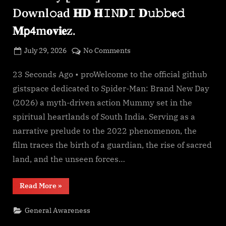
g
Downl𝚘ad 𝐇𝐃 𝐇𝙸𝙽𝐃𝙸 𝐃𝚞𝚋𝚋𝐞𝚍
e
𝐌𝗉𝟦m𝐨𝐯𝐢𝐞z.
.
c
Posted
on
July 29, 2026
No Comments
o
By
on
cryptic
*𝐅𝐢lmyz𝐢𝐥l𝐚!
m
—
23 Seconds Ago • proWelcome to the official github
Spider-
gistspace dedicated to Spider-Man: Brand New Day
Man:
(2026) a myth-driven action Mummy set in the
Brand
spiritual heartlands of South India. Serving as a
New
narrative prelude to the 2022 phenomenon, the
Day
[2026]𝐅𝗎𝚕𝗅.𝖬𝐨𝚟𝗂𝐞.
film traces the birth of a guardian, the rise of sacred
Downl𝚘ad
land, and the unseen forces…
𝐇𝐃
𝐇𝙸𝙽𝐃𝙸
“*𝐅𝐢lmyz𝐢𝐥l𝐚!
Read More
»
𝐃𝚞𝚋𝚋𝐞𝚍
—
Spider-
𝐌𝗉𝟦m𝐨𝐯𝐢𝐞z.
Man:
General Awareness
Brand
New