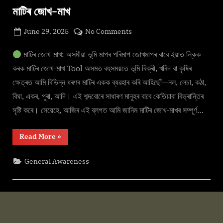
মাটিৰ জোখ-মাখ
Posted
on
June 29, 2025
No Comments
By
on
cryptic
মাটিৰ
জোখ-
মাটিৰ জোখ-মাখ: অসমীয়া ভূমি মাপৰ পৰিমাপ জোখমাপৰ বাবে ইয়াত ল্কিক
মাখ
কৰক মাটিৰ জোখ-মাখ Tool অসমত বহুসময়তে ভূমি বিক্ৰী, খৰিদ বা কৃষিৰ
ক্ষেত্ৰত আমি বিভিন্ন ধৰণৰ মাটিৰ একক ব্যৱহাৰ কৰি আহিছোঁ—নল, লেচা, কঠা,
বিঘা, একৰ, পুৰা, আদি। এই শব্দবোৰে সাধাৰণ মানুহৰ বাবে কেতিয়াবা বিভ্ৰান্তিৰ
সৃষ্টি কৰে। সেয়েহে, আজিৰ এই ব্লগত আমি জানিম মাটিৰ জোখ-মাখৰ সম্পূৰ্ণ…
“মাটিৰ
Read More
»
জোখ-
মাখ”
General Awareness