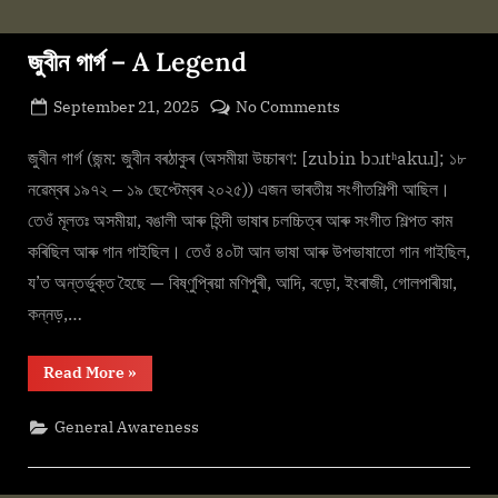
জুবীন গাৰ্গ – A Legend
Posted
on
September 21, 2025
No Comments
By
on
cryptic
জুবীন
গাৰ্গ
জুবীন গাৰ্গ (জন্ম: জুবীন বৰঠাকুৰ (অসমীয়া উচ্চাৰণ: [zubin bɔɹtʰakuɹ]; ১৮
–
নৱেম্বৰ ১৯৭২ – ১৯ ছেপ্টেম্বৰ ২০২৫)) এজন ভাৰতীয় সংগীতশিল্পী আছিল।
A
তেওঁ মূলতঃ অসমীয়া, বঙালী আৰু হিন্দী ভাষাৰ চলচ্চিত্ৰ আৰু সংগীত শিল্পত কাম
Legend
কৰিছিল আৰু গান গাইছিল। তেওঁ ৪০টা আন ভাষা আৰু উপভাষাতো গান গাইছিল,
য’ত অন্তৰ্ভুক্ত হৈছে — বিষ্ণুপ্ৰিয়া মণিপুৰী, আদি, বড়ো, ইংৰাজী, গোলপাৰীয়া,
কন্নড়,…
“জুবীন
Read More
»
গাৰ্গ
–
A
General Awareness
Legend”