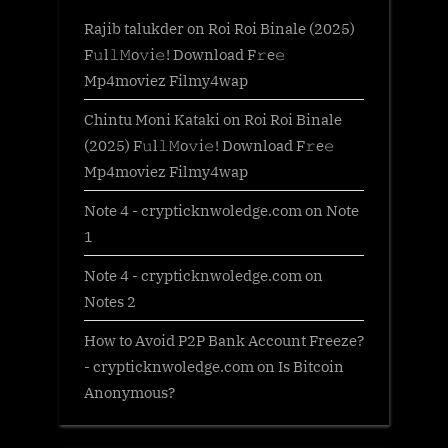
Rajib talukder
on
Roi Roi Binale (2025)
F𝚞l𝚕𝙼o𝚟i𝚎! Download F𝚛e𝚎
Mp4moviez Filmy4wap
Chintu Moni Kataki
on
Roi Roi Binale
(2025) F𝚞l𝚕𝙼o𝚟i𝚎! Download F𝚛e𝚎
Mp4moviez Filmy4wap
Note 4 - crypticknwoledge.com
on
Note
1
Note 4 - crypticknwoledge.com
on
Notes 2
How to Avoid P2P Bank Account Freeze?
- crypticknwoledge.com
on
Is Bitcoin
Anonymous?