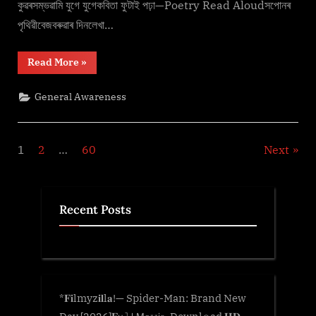
কুৱৰসম্ভৱামি যুগে যুগেকবিতা ফুটাই পঢ়া—Poetry Read Aloudসপোনৰ
পৃথিৱীবেজবৰুৱাৰ দিনলেখা…
“Free
Read More
»
Assamese
Literature
PDF”
General Awareness
Posts
1
2
…
60
Next
pagination
Recent Posts
*𝐅𝐢lmyz𝐢𝐥l𝐚!— Spider-Man: Brand New
Day [2026]𝐅𝗎𝚕𝗅.𝖬𝐨𝚟𝗂𝐞. Downl𝚘ad 𝐇𝐃