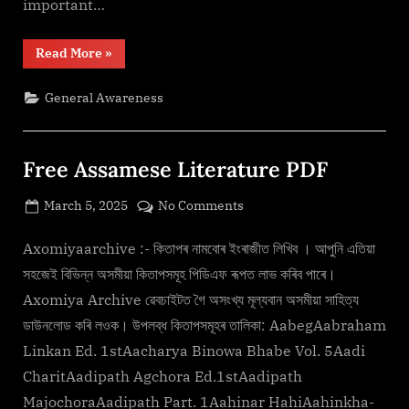
important…
“Assam
Read More
»
Police
Constable
Previous
General Awareness
Year
Question
Anwer”
Free Assamese Literature PDF
Posted
on
March 5, 2025
No Comments
By
on
cryptic
Free
Assamese
Axomiyaarchive :- কিতাপৰ নামবোৰ ইংৰাজীত লিখিব । আপুনি এতিয়া
Literature
সহজেই বিভিন্ন অসমীয়া কিতাপসমূহ পিডিএফ ৰূপত লাভ কৰিব পাৰে।
PDF
Axomiya Archive ৱেবচাইটত গৈ অসংখ্য মূল্যবান অসমীয়া সাহিত্য
ডাউনলোড কৰি লওক। উপলব্ধ কিতাপসমূহৰ তালিকা: AabegAabraham
Linkan Ed. 1stAacharya Binowa Bhabe Vol. 5Aadi
CharitAadipath Agchora Ed.1stAadipath
MajochoraAadipath Part. 1Aahinar HahiAahinkha-