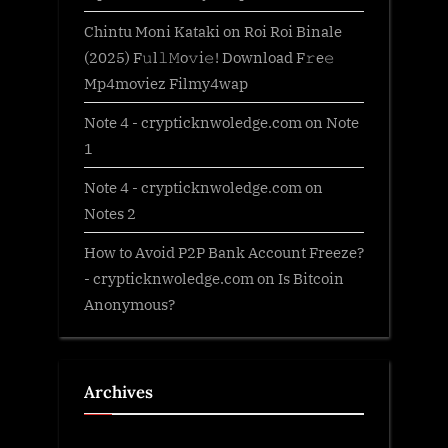
Chintu Moni Kataki
on
Roi Roi Binale
(2025) F𝚞l𝚕𝙼o𝚟i𝚎! Download F𝚛e𝚎
Mp4moviez Filmy4wap
Note 4 - crypticknwoledge.com
on
Note
1
Note 4 - crypticknwoledge.com
on
Notes 2
How to Avoid P2P Bank Account Freeze?
- crypticknwoledge.com
on
Is Bitcoin
Anonymous?
Archives