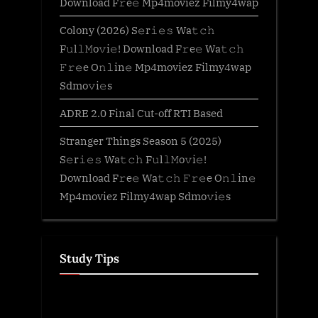
Download F𝚛e𝚎 Mp4moviez Filmy4wap
Colony (2026) S𝚎r𝚒𝚎𝚜 Wa𝚝𝚌𝚑
F𝚞l𝚕𝙼o𝚟i𝚎! Download F𝚛e𝚎 Wa𝚝𝚌𝚑
𝙵𝚛𝚎e O𝚗𝚕in𝚎 Mp4moviez Filmy4wap
Sdmo𝚟i𝚎s
ADRE 2.0 Final Cut-off RTI Based
Stranger Things Season 5 (2025)
S𝚎r𝚒𝚎𝚜 Wa𝚝𝚌𝚑 F𝚞l𝚕𝙼o𝚟i𝚎!
Download F𝚛e𝚎 Wa𝚝𝚌𝚑 𝙵𝚛𝚎e O𝚗𝚕in𝚎
Mp4moviez Filmy4wap Sdmo𝚟i𝚎s
Study Tips