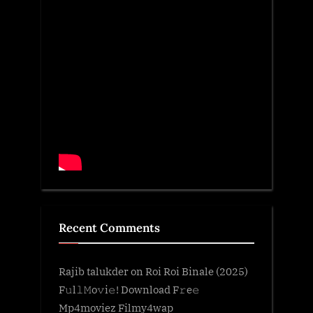
Recent Comments
Rajib talukder
on
Roi Roi Binale (2025)
F𝚞l𝚕𝙼o𝚟i𝚎! Download F𝚛e𝚎
Mp4moviez Filmy4wap