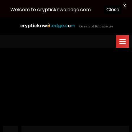
X
Welcom to crypticknwoledge.com
Close
Skip
c
Ocean of Knowledge
to
r
content
y
p
t
i
c
k
n
w
o
l
e
d