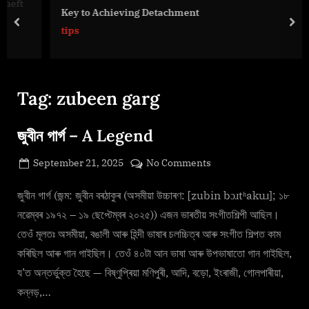
g
ft
Key to Achieving Detachment
e
prev
nex
tips
.
c
o
m
Tag:
zubeen garg
জুবীন গাৰ্গ – A Legend
Posted
on
September 21, 2025
No Comments
By
on
cryptic
জুবীন
গাৰ্গ
জুবীন গাৰ্গ (জন্ম: জুবীন বৰঠাকুৰ (অসমীয়া উচ্চাৰণ: [zubin bɔɹtʰakuɹ]; ১৮
–
নৱেম্বৰ ১৯৭২ – ১৯ ছেপ্টেম্বৰ ২০২৫)) এজন ভাৰতীয় সংগীতশিল্পী আছিল।
A
তেওঁ মূলতঃ অসমীয়া, বঙালী আৰু হিন্দী ভাষাৰ চলচ্চিত্ৰ আৰু সংগীত শিল্পত কাম
Legend
কৰিছিল আৰু গান গাইছিল। তেওঁ ৪০টা আন ভাষা আৰু উপভাষাতো গান গাইছিল,
য’ত অন্তৰ্ভুক্ত হৈছে — বিষ্ণুপ্ৰিয়া মণিপুৰী, আদি, বড়ো, ইংৰাজী, গোলপাৰীয়া,
কন্নড়,…