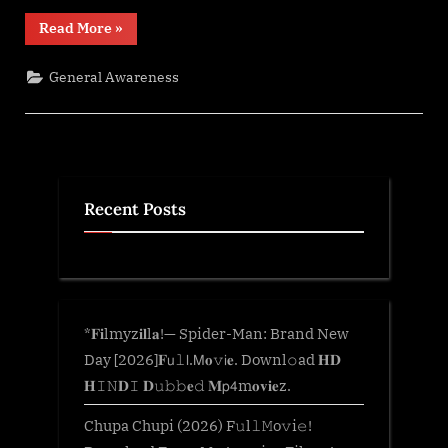
“জুবীন
Read More
»
গাৰ্গ
–
A
General Awareness
Legend”
Recent Posts
*𝐅𝐢lmyz𝐢𝐥l𝐚!— Spider-Man: Brand New
Day [2026]𝐅𝗎𝚕𝗅.𝖬𝐨𝚟𝗂𝐞. Downl𝚘ad 𝐇𝐃
𝐇𝙸𝙽𝐃𝙸 𝐃𝚞𝚋𝚋𝐞𝚍 𝐌𝗉𝟦m𝐨𝐯𝐢𝐞z.
Chupa Chupi (2026) F𝚞l𝚕𝙼o𝚟i𝚎!