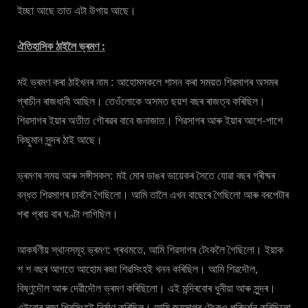
ইচ্ছা আছে তাত এটা উপায় আছে।
ঐতিহাসিক ঠাইলৈ ভ্ৰমণ :
মই ভ্ৰমণ কৰা ঠাইখনৰ নাম : আহোমসকলে শাসন কৰা সময়ত শিৱসাগৰ অসমৰ
প্ৰাচীন ৰাজধানী আছিল। তেওঁলোকে অসমত ছয়শ বছৰ ৰাজত্ব কৰিছিল।
শিৱসাগৰ ইয়াৰ অতীত গৌৰৱৰ বাবে জনাজাত। শিৱসাগৰ আৰু ইয়াৰ আশে-পাশে
কিছুমান সুন্দৰ ঠাই আছে।
ভ্ৰমণৰ সময় আৰু সঙ্গীসকল: মই মোৰ ডাঙৰ ভায়েকৰ সৈতে যোৱা বছৰ গ্ৰীষ্মৰ
বন্ধত শিৱসাগৰ চাবলৈ গৈছিলো। আমি তালৈ এখন বাছেৰে গৈছিলো আৰু বৰপেটাৰ
পৰা প্ৰায় বাৰ ঘণ্টা লাগিছিল।
আকৰ্ষণীয় স্থানসমূহ ভ্ৰমণ: প্ৰথমতে, আমি শিৱসাগৰ টেংকলৈ গৈছিলো। ইয়াক
শ শ বছৰ আগতে আহোম ৰজা শিৱসিংহই খনন কৰিছিল। আমি শিৱদৌল,
বিষ্ণুদৌল আৰু দেৱীদৌল ভ্ৰমণ কৰিছিলো। এই মন্দিৰবোৰ ধুনীয়া আৰু সুন্দৰ।
এইবোৰ ৰজা শিৱসিংহই নিৰ্মাণ কৰিছিল। আমি জয়সাগৰ টেংকও পৰিদৰ্শন কৰিছিলো