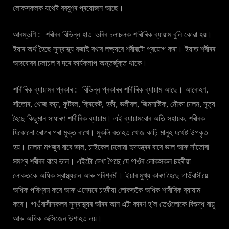
লোকসকলক যথেষ্ট বৰষুণৰ প্ৰয়োজন আছে।
আৰম্ভণি :- শৰীৰৰ বিভিন্ন হাত-ভৰিৰ চলাচলক শাৰীৰিক ব্যায়াম বুলি কোৱা হয়।
ইয়াৰ অৰ্থ হৈছে সুস্বাস্থ্য বজাই ৰখাৰ লক্ষ্যৰে শৰীৰটো প্ৰয়োগ কৰা। ইয়াত শৰীৰৰ
অঙ্গবোৰৰ চলাচল ৰ দৰে কাৰ্যকলাপ অন্তৰ্ভুক্ত থাকে।
শাৰীৰিক ব্যায়ামৰ প্ৰকাৰ :- বিভিন্ন প্ৰকাৰৰ শাৰীৰিক ব্যায়াম আছে। আৰোহণ,
সাঁতোৰ, খোজ কঢ়া, ফুটবল, ক্ৰিকেট, হকী, ভলীবল, জিমনাষ্টিক, নৌকা চালন, নৃত্য
হৈছে কিছুমান সাধাৰণ শাৰীৰিক ব্যায়াম। এই ব্যায়ামবোৰ অতি সহায়ক, শৰীৰক
যিকোনো ৰোগৰ পৰা মুক্ত ৰাখে। মুকলি বতাহত খোজ কাঢ়ি মানুহ যথেষ্ট উপকৃত
হয়। চালনা মগজুৰ বাবে ভাল, চাইকেল চলোৱা হৃদযন্ত্ৰৰ বাবে ভাল আৰু সাঁতোৰা
সমগ্ৰ শৰীৰৰ বাবে ভাল। এইটো দেখা গৈছে যে গাওঁৰ লোকসকল চহৰীয়া
লোকতকৈ অধিক স্বাস্থ্যৱান আৰু পৰিশ্ৰমী। ইয়াৰ মুখ্য কাৰণ হৈছে গাওঁবাসীয়ে
অধিক পৰিশ্ৰম কৰে আৰু এনেদৰে চহৰীয়া লোকতকৈ অধিক শাৰীৰিক ব্যায়াম
কৰে। গাওঁবাসীসকলৰ সুস্বাস্থ্যৰ আঁৰৰ আন এটা কাৰণ হ’ল তেওঁলোকে বিশুদ্ধ বায়ু
আৰু অধিক অক্সিজেন উশাহত লয়।