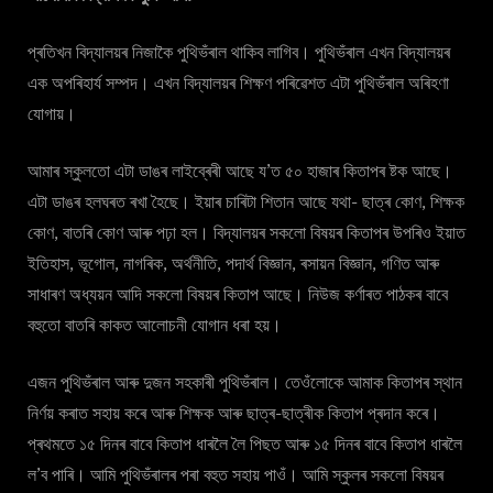
প্ৰতিখন বিদ্যালয়ৰ নিজাকৈ পুথিভঁৰাল থাকিব লাগিব। পুথিভঁৰাল এখন বিদ্যালয়ৰ
এক অপৰিহাৰ্য সম্পদ। এখন বিদ্যালয়ৰ শিক্ষণ পৰিৱেশত এটা পুথিভঁৰাল অৰিহণা
যোগায়।
আমাৰ স্কুলতো এটা ডাঙৰ লাইব্ৰেৰী আছে য’ত ৫০ হাজাৰ কিতাপৰ ষ্টক আছে।
এটা ডাঙৰ হলঘৰত ৰখা হৈছে। ইয়াৰ চাৰিটা শিতান আছে যথা- ছাত্ৰ কোণ, শিক্ষক
কোণ, বাতৰি কোণ আৰু পঢ়া হল। বিদ্যালয়ৰ সকলো বিষয়ৰ কিতাপৰ উপৰিও ইয়াত
ইতিহাস, ভূগোল, নাগৰিক, অৰ্থনীতি, পদাৰ্থ বিজ্ঞান, ৰসায়ন বিজ্ঞান, গণিত আৰু
সাধাৰণ অধ্যয়ন আদি সকলো বিষয়ৰ কিতাপ আছে। নিউজ কৰ্ণাৰত পাঠকৰ বাবে
বহুতো বাতৰি কাকত আলোচনী যোগান ধৰা হয়।
এজন পুথিভঁৰাল আৰু দুজন সহকাৰী পুথিভঁৰাল। তেওঁলোকে আমাক কিতাপৰ স্থান
নিৰ্ণয় কৰাত সহায় কৰে আৰু শিক্ষক আৰু ছাত্ৰ-ছাত্ৰীক কিতাপ প্ৰদান কৰে।
প্ৰথমতে ১৫ দিনৰ বাবে কিতাপ ধাৰলৈ লৈ পিছত আৰু ১৫ দিনৰ বাবে কিতাপ ধাৰলৈ
ল’ব পাৰি। আমি পুথিভঁৰালৰ পৰা বহুত সহায় পাওঁ। আমি স্কুলৰ সকলো বিষয়ৰ