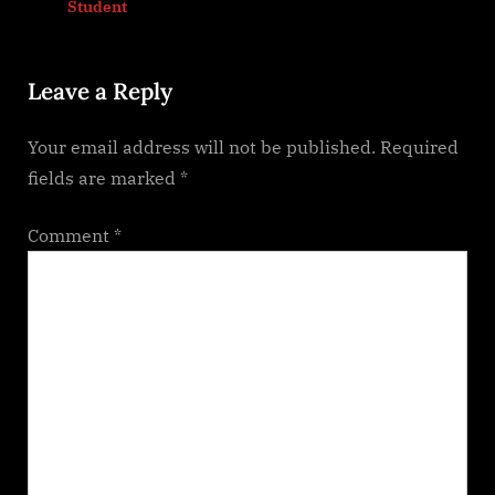
prev
next
Student
s
t
P
:
Leave a Reply
o
s
Your email address will not be published.
Required
t
fields are marked
*
:
Comment
*