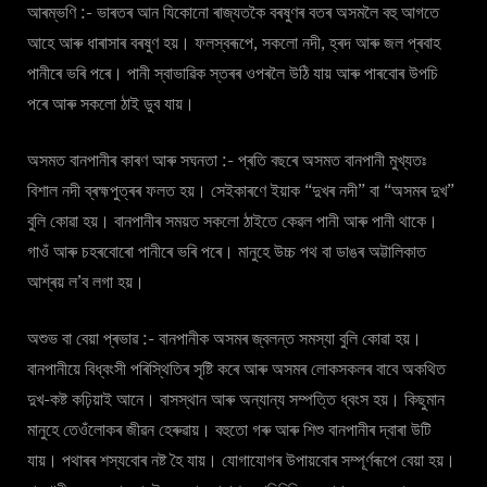
আৰম্ভণি :- ভাৰতৰ আন যিকোনো ৰাজ্যতকৈ বৰষুণৰ বতৰ অসমলৈ বহু আগতে
আহে আৰু ধাৰাসাৰ বৰষুণ হয়। ফলস্বৰূপে, সকলো নদী, হ্ৰদ আৰু জল প্ৰবাহ
পানীৰে ভৰি পৰে। পানী স্বাভাৱিক স্তৰৰ ওপৰলৈ উঠি যায় আৰু পাৰবোৰ উপচি
পৰে আৰু সকলো ঠাই ডুব যায়।
অসমত বানপানীৰ কাৰণ আৰু সঘনতা :- প্ৰতি বছৰে অসমত বানপানী মুখ্যতঃ
বিশাল নদী ব্ৰহ্মপুত্ৰৰ ফলত হয়। সেইকাৰণে ইয়াক “দুখৰ নদী” বা “অসমৰ দুখ”
বুলি কোৱা হয়। বানপানীৰ সময়ত সকলো ঠাইতে কেৱল পানী আৰু পানী থাকে।
গাওঁ আৰু চহৰবোৰো পানীৰে ভৰি পৰে। মানুহে উচ্চ পথ বা ডাঙৰ অট্টালিকাত
আশ্ৰয় ল’ব লগা হয়।
অশুভ বা বেয়া প্ৰভাৱ :- বানপানীক অসমৰ জ্বলন্ত সমস্যা বুলি কোৱা হয়।
বানপানীয়ে বিধ্বংসী পৰিস্থিতিৰ সৃষ্টি কৰে আৰু অসমৰ লোকসকলৰ বাবে অকথিত
দুখ-কষ্ট কঢ়িয়াই আনে। বাসস্থান আৰু অন্যান্য সম্পত্তি ধ্বংস হয়। কিছুমান
মানুহে তেওঁলোকৰ জীৱন হেৰুৱায়। বহুতো গৰু আৰু শিশু বানপানীৰ দ্বাৰা উটি
যায়। পথাৰৰ শস্যবোৰ নষ্ট হৈ যায়। যোগাযোগৰ উপায়বোৰ সম্পূৰ্ণৰূপে বেয়া হয়।