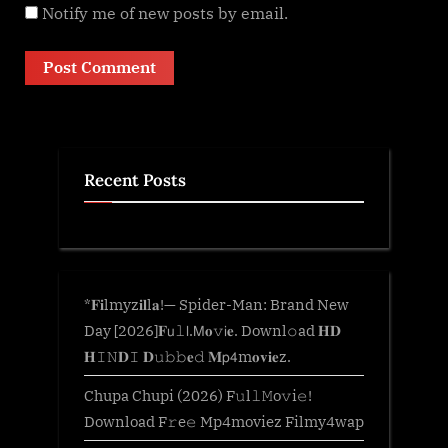
Notify me of new posts by email.
Recent Posts
*𝐅𝐢lmyz𝐢𝐥l𝐚!— Spider-Man: Brand New
Day [2026]𝐅𝗎𝚕𝗅.𝖬𝐨𝚟𝗂𝐞. Downl𝚘ad 𝐇𝐃
𝐇𝙸𝙽𝐃𝙸 𝐃𝚞𝚋𝚋𝐞𝚍 𝐌𝗉𝟦m𝐨𝐯𝐢𝐞z.
Chupa Chupi (2026) F𝚞l𝚕𝙼o𝚟i𝚎!
Download F𝚛e𝚎 Mp4moviez Filmy4wap