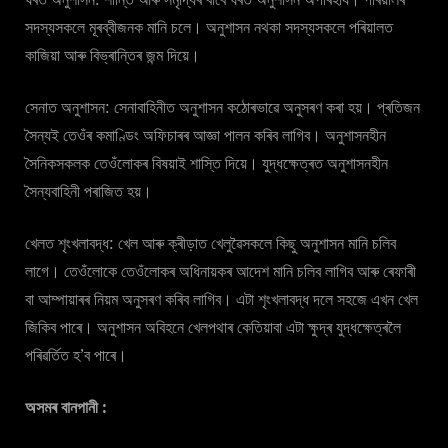
সদস্যসকলে মূৰব্বীজনক মানি চলে। অনুশাসন নথকা সদস্যসকলে পৰিয়ালত
কাজিয়া আৰু বিভ্ৰান্তিৰ জন্ম দিয়ে।
সেনাত অনুশাসন: সেনাবাহিনীত অনুশাসন কঠোৰভাৱে অনুসৰণ কৰা হয়। প্ৰতিজন
সৈন্যই তেওঁৰ কমাণ্ডিং অফিচাৰৰ আজ্ঞা পালন কৰিব লাগিব। অনুশাসনহীন
সৈনিকসকলক তেওঁলোকৰ বিষয়াই শাস্তি দিয়ে। যুদ্ধক্ষেত্ৰত অনুশাসনহীন
সৈন্যবাহিনী পৰাজিত হয়।
খেলত শৃংখলাবদ্ধ: খেল আৰু ক্ৰীড়াত খেলুৱৈসকলে কিছু অনুশাসন মানি চলিব
লাগে। তেওঁলোকে তেওঁলোকৰ অধিনায়কৰ আদেশ মানি চলিব লাগিব আৰু ৰেফাৰী
বা আম্পায়াৰৰ নিয়ম অনুসৰণ কৰিব লাগিব। এটা শৃংখলাবদ্ধ দলে সহজে এখন খেল
জিকিব পাৰে। অনুশাসন অবিহনে খেলপথাৰ কেতিয়াবা এটা ক্ষুদ্ৰ যুদ্ধক্ষেত্ৰলৈ
পৰিৱৰ্তিত হ’ব পাৰে।
অসমৰ বানপানী :