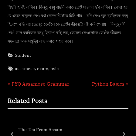
মিহলি হ’বই লাগিব। কিন্তু বন্ধু বাছনি কৰাত তেওঁ সাৱধান হ’ব লাগিব। কোৱা হয়
যে এজন মানুহক তেওঁ ৰখা কোম্পানীটোৱে চিনি পায়। যদি তেওঁ ভুল ব্যক্তিক বন্ধু
হিচাপে বাছি লয় তেন্তে তেওঁলোকে তেওঁৰ জীৱনটো নষ্ট কৰি পেলায়। কিন্তু যদি
তেওঁ ভাল ব্যক্তিক বন্ধু হিচাপে বাছি লয়, তেন্তে তেওঁলোকে তেওঁক জীৱনত
সফলতা আৰু সমৃদ্ধি লাভ কৰাত সহায় কৰে।
Student
Tags:
,
,
assamese
exam
hslc
Post
P
N
PYQ Assamese Grammar
Python Basics
r
e
navigation
Related Posts
e
x
v
t
i
P
o
o
The Tea From Assam
u
s