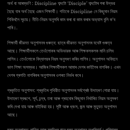
অৰ্থ বা আৰম্ভণি : Discipline শব্দটো ‘Disciple’ শব্দটোৰ পৰা উদ্ভৱ
হৈছে যাৰ অৰ্থ হৈছে এজন শিক্ষাৰ্থী। গতিকে Discipline নে কিছুমান নিয়ম
শিকিবলৈ সূচায়। নীতি-নিয়ম অনুসৰি কাম কৰা বা কাম কৰাৰ অভ্যাস বুলি ক’ব
পাৰি।.
শিক্ষাৰ্থী জীৱনত অনুশাসনৰ গুৰুত্ব: ছাত্ৰ জীৱনত অনুশাসনৰ যথেষ্ট গুৰুত্ব
আছে। শিক্ষাৰ্থীসকলে তেওঁলোকৰ অভিভাৱক আৰু শিক্ষকসকলক মানি চলিব
লাগিব। তেওঁলোকে বিদ্যালয়ৰ নিয়ম অনুসৰণ কৰিব লাগিব। অনুশাসন অবিহনে
ভাল শিক্ষা অসম্ভৱ। আজিৰ শিক্ষাৰ্থীসকল আমাৰ দেশৰ কাইলৈৰ নাগৰিক। এখন
দেশৰ প্ৰগতি নাগৰিকৰ অনুশাসনৰ ওপৰত নিৰ্ভৰ কৰে।
প্ৰকৃতিত অনুশাসন: প্ৰকৃতিৰ পৃথিৱীত অনুশাসনৰ সৰ্বশ্ৰেষ্ঠ উদাহৰণ পোৱা যায়।
উদাহৰণ স্বৰূপে, সূৰ্য, চন্দ্ৰ, তৰা আৰু গ্ৰহবোৰ কিছুমান নিৰ্ধাৰিত নিয়ম অনুসৰণ
কৰি দেখা যায় আৰু নাইকিয়া হয়। সৃষ্টি আৰু ধ্বংস, জন্ম আৰু মৃত্যুত অনুশাসন
আছে।
ঘৰত অনুশাসন: শান্তি আৰু সমৃদ্ধিৰ বাবে ঘৰত অনুশাসন অপৰিহাৰ্য। পৰিয়ালৰ