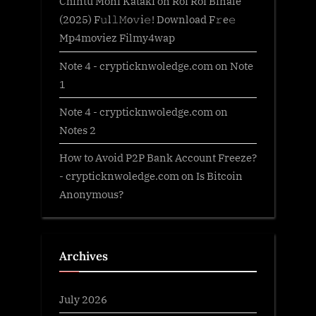
Chintu Moni Kataki
on
Roi Roi Binale
(2025) F𝚞l𝚕𝙼o𝚟i𝚎! Download F𝚛e𝚎
Mp4moviez Filmy4wap
Note 4 - crypticknwoledge.com
on
Note
1
Note 4 - crypticknwoledge.com
on
Notes 2
How to Avoid P2P Bank Account Freeze?
- crypticknwoledge.com
on
Is Bitcoin
Anonymous?
Archives
July 2026