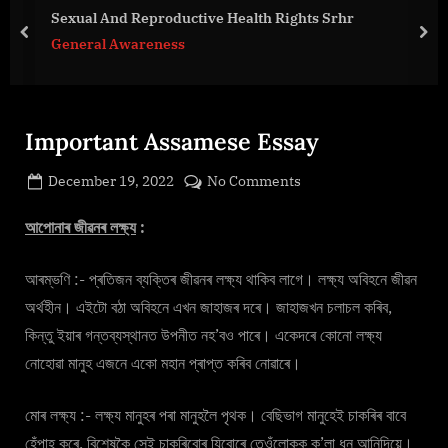
g
Sexual And Reproductive Health Rights Srhr
e
prev
nex
General Awareness
.
c
o
m
Important Assamese Essay
Posted
on
December 19, 2022
No Comments
By
on
cryptic
Important
Assamese
আপোনাৰ জীৱনৰ লক্ষ্য
:
Essay
আৰম্ভণি :- প্ৰতিজন ব্যক্তিৰ জীৱনৰ লক্ষ্য থাকিব লাগে। লক্ষ্য অবিহনে জীৱন
অৰ্থহীন। এইটো বঠা অবিহনে এখন জাহাজৰ দৰে। জাহাজখন চলাচল কৰিব,
কিন্তু ইয়াৰ গন্তব্যস্থানত উপনীত নহ’বও পাৰে। একেদৰে কোনো লক্ষ্য
নোহোৱা মানুহ এজনে একো মহান প্ৰাপ্ত কৰিব নোৱাৰে।
মোৰ লক্ষ্য :- লক্ষ্য মানুহৰ পৰা মানুহলৈ পৃথক। বেছিভাগ মানুহেই চাকৰিৰ বাবে
হেঁপাহ কৰে, বিশেষকৈ সেই চাকৰিবোৰ যিবোৰে তেওঁলোকক ক’লা ধন আনিদিয়ে।