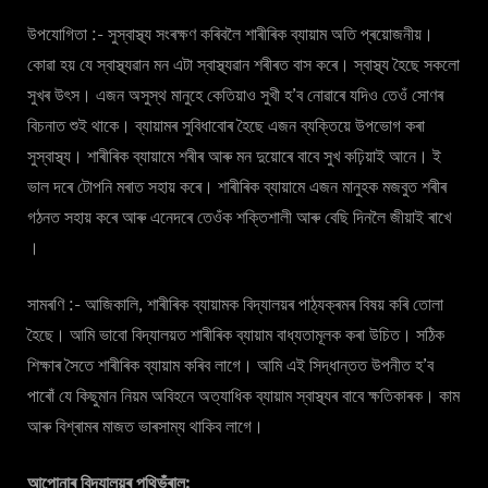
উপযোগিতা :- সুস্বাস্থ্য সংৰক্ষণ কৰিবলৈ শাৰীৰিক ব্যায়াম অতি প্ৰয়োজনীয়।
কোৱা হয় যে স্বাস্থ্যৱান মন এটা স্বাস্থ্যৱান শৰীৰত বাস কৰে। স্বাস্থ্য হৈছে সকলো
সুখৰ উৎস। এজন অসুস্থ মানুহে কেতিয়াও সুখী হ’ব নোৱাৰে যদিও তেওঁ সোণৰ
বিচনাত শুই থাকে। ব্যায়ামৰ সুবিধাবোৰ হৈছে এজন ব্যক্তিয়ে উপভোগ কৰা
সুস্বাস্থ্য। শাৰীৰিক ব্যায়ামে শৰীৰ আৰু মন দুয়োৰে বাবে সুখ কঢ়িয়াই আনে। ই
ভাল দৰে টোপনি মৰাত সহায় কৰে। শাৰীৰিক ব্যায়ামে এজন মানুহক মজবুত শৰীৰ
গঠনত সহায় কৰে আৰু এনেদৰে তেওঁক শক্তিশালী আৰু বেছি দিনলৈ জীয়াই ৰাখে
।
সামৰণি :- আজিকালি, শাৰীৰিক ব্যায়ামক বিদ্যালয়ৰ পাঠ্যক্ৰমৰ বিষয় কৰি তোলা
হৈছে। আমি ভাবো বিদ্যালয়ত শাৰীৰিক ব্যায়াম বাধ্যতামূলক কৰা উচিত। সঠিক
শিক্ষাৰ সৈতে শাৰীৰিক ব্যায়াম কৰিব লাগে। আমি এই সিদ্ধান্তত উপনীত হ’ব
পাৰোঁ যে কিছুমান নিয়ম অবিহনে অত্যাধিক ব্যায়াম স্বাস্থ্যৰ বাবে ক্ষতিকাৰক। কাম
আৰু বিশ্ৰামৰ মাজত ভাৰসাম্য থাকিব লাগে।
আপোনাৰ বিদ্যালয়ৰ পুথিভঁৰাল: