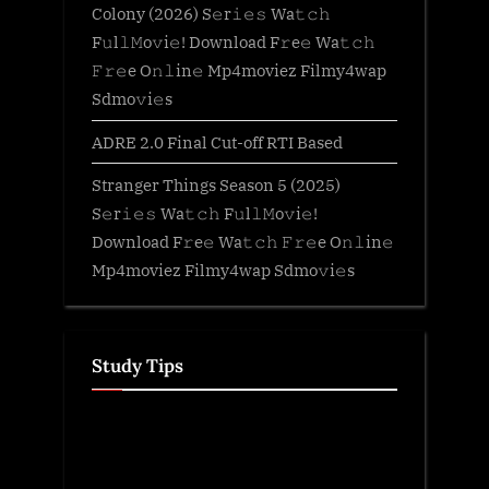
Colony (2026) S𝚎r𝚒𝚎𝚜 Wa𝚝𝚌𝚑
F𝚞l𝚕𝙼o𝚟i𝚎! Download F𝚛e𝚎 Wa𝚝𝚌𝚑
𝙵𝚛𝚎e O𝚗𝚕in𝚎 Mp4moviez Filmy4wap
Sdmo𝚟i𝚎s
ADRE 2.0 Final Cut-off RTI Based
Stranger Things Season 5 (2025)
S𝚎r𝚒𝚎𝚜 Wa𝚝𝚌𝚑 F𝚞l𝚕𝙼o𝚟i𝚎!
Download F𝚛e𝚎 Wa𝚝𝚌𝚑 𝙵𝚛𝚎e O𝚗𝚕in𝚎
Mp4moviez Filmy4wap Sdmo𝚟i𝚎s
Study Tips