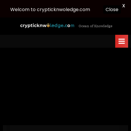
X
Close
Welcom to crypticknwoledge.com
Skip
c
Ocean of Knowledge
to
r
content
y
p
t
i
c
k
n
w
o
l
e
d