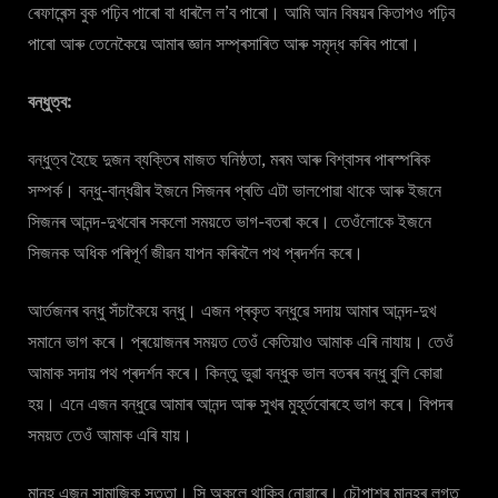
ৰেফাৰেন্স বুক পঢ়িব পাৰো বা ধাৰলৈ ল’ব পাৰো। আমি আন বিষয়ৰ কিতাপও পঢ়িব
পাৰো আৰু তেনেকৈয়ে আমাৰ জ্ঞান সম্প্ৰসাৰিত আৰু সমৃদ্ধ কৰিব পাৰো।
বন্ধুত্ব:
বন্ধুত্ব হৈছে দুজন ব্যক্তিৰ মাজত ঘনিষ্ঠতা, মৰম আৰু বিশ্বাসৰ পাৰস্পৰিক
সম্পৰ্ক। বন্ধু-বান্ধৱীৰ ইজনে সিজনৰ প্ৰতি এটা ভালপোৱা থাকে আৰু ইজনে
সিজনৰ আনন্দ-দুখবোৰ সকলো সময়তে ভাগ-বতৰা কৰে। তেওঁলোকে ইজনে
সিজনক অধিক পৰিপূৰ্ণ জীৱন যাপন কৰিবলৈ পথ প্ৰদৰ্শন কৰে।
আৰ্তজনৰ বন্ধু সঁচাকৈয়ে বন্ধু। এজন প্ৰকৃত বন্ধুৱে সদায় আমাৰ আনন্দ-দুখ
সমানে ভাগ কৰে। প্ৰয়োজনৰ সময়ত তেওঁ কেতিয়াও আমাক এৰি নাযায়। তেওঁ
আমাক সদায় পথ প্ৰদৰ্শন কৰে। কিন্তু ভুৱা বন্ধুক ভাল বতৰৰ বন্ধু বুলি কোৱা
হয়। এনে এজন বন্ধুৱে আমাৰ আনন্দ আৰু সুখৰ মুহূৰ্তবোৰহে ভাগ কৰে। বিপদৰ
সময়ত তেওঁ আমাক এৰি যায়।
মানুহ এজন সামাজিক সত্তা। সি অকলে থাকিব নোৱাৰে। চৌপাশৰ মানুহৰ লগত