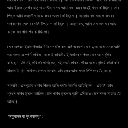
আৰু ইয়াক তেওঁৰ মাতৃ জয়মতীৰ নামত আদি ৰজা ৰুদ্ৰসিংহই খনন কৰিছিল। তাৰ
পিছত আমি জয়দৌল আৰু ৰংঘৰ ভ্ৰমণ কৰিছিলো। আহোম ৰজাসকলে ৰংঘৰৰ
ওপৰৰ পৰা খেল-ধেমালি উপভোগ কৰিছিল । অৱশেষত, আমি তলাতল-ঘৰ আৰু
কাৰেং-ঘৰ পৰিদৰ্শন কৰিছিলো।
মোৰ ওপৰত ইয়াৰ প্ৰভাৱ: শিৱসাগৰলৈ কৰা এই ভ্ৰমণে মোৰ হৃদয় আৰু মনক অতি
ভয়ানকভাৱে স্পৰ্শ কৰিছে, আৰু ই ভাৰতীয় ইতিহাসৰ ওপৰত মোৰ জ্ঞান বৃদ্ধি
কৰিছে। যদি মই কবি হ’লোহেঁতেন, মই তেওঁলোকৰ গৌৰৱ আৰু সৌন্দৰ্য বৰ্ণনা কৰি
হাজাৰ টা শব্দ লিখিলোহেঁতেন যিবোৰ মোৰ হৃদয় আৰু মনত লিপিবদ্ধ হৈ আছে।
সামৰণি : এসপ্তাহ থকাৰ পিছত আমি ঘৰলৈ উভতি আহিছিলো। এইটো মোৰ
প্ৰথম সাগৰ ভ্ৰমণ আছিল৷ মোৰ সাগৰ ভ্ৰমণৰ স্মৃতি এতিয়াও মোৰ মনত সতেজ হৈ
আছে।
অনুশাসন বা শৃংখলাবদ্ধ :