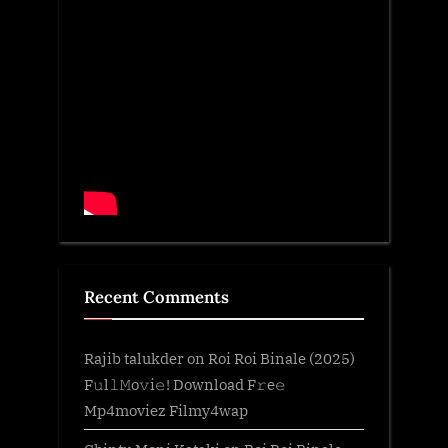
Recent Comments
Rajib talukder
on
Roi Roi Binale (2025)
F𝚞l𝚕𝙼o𝚟i𝚎! Download F𝚛e𝚎
Mp4moviez Filmy4wap