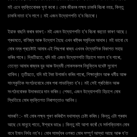
মই এনে ব্যক্তিবোৰক ঘৃণা কৰো। মোৰ জীৱনৰ লক্ষ্য চাকৰি বিচৰা নহয়, কিন্তু
চাকৰি দাতা হ’ব লাগে। মই এজন উদ্যোগপতি হ’ব বিচাৰো।
ইয়াক বাছনি কৰাৰ কাৰণ:- মই এজন উদ্যোগপতি হ’ব বিচৰা বহুতো কাৰণ আছে।
প্ৰথমতে, বাণিজ্য আৰু উদ্যোগ হৈছে এখন ৰাষ্ট্ৰৰ সমৃদ্ধিৰ আধাৰ। মই ভাবো যে
মোৰ নম্ৰ প্ৰচেষ্টাই আমাৰ এই পিছপৰা ৰাজ্য এখনৰ ঔদ্যোগিক বিকাশত সহায়
কৰিব পাৰে। দ্বিতীয়তে, যদি মই এজন উদ্যোগপতি হিচাপে সফল হ’ব পাৰো,
তেন্তে আমাৰ ৰাজ্যৰ যুৱ আৰু উদ্যমী লোকসকলৰ নিযুক্তিৰ যথেষ্ট সুযোগ
থাকিব। তৃতীয়তে, যদি মই টকা উপাৰ্জন কৰিব পাৰো, শিক্ষানুষ্ঠান আৰু ধৰ্মীয় আৰু
সাংস্কৃতিক সংগঠনবোৰে মোৰ পৰা লাভান্বিত হ’ব। মই সেই প্ৰতিষ্ঠান আৰু
সংগঠনবোৰক উদাৰভাৱে দান কৰিম। শেষত, এজন উদ্যোগপতি হিচাপে মোৰ
স্থিতিয়ে মোৰ ব্যক্তিগত নিৰাপত্তাও আনিব।
সামৰণি :- মই মোৰ লক্ষ্য পূৰণ কৰিবলৈ যথাসাধ্য চেষ্টা কৰিম। কিন্তু এটা প্ৰবাদ
আছে যে মানুহে পাতে, ঈশ্বৰে ভাঙে। কিন্তু মই আশা কৰোঁ যে সৰ্বশক্তিমান মোৰ
বাবে ইমান নিৰ্দয় নহ’ব। মোৰ সামৰ্থ্যৰ ওপৰত মোৰ সম্পূৰ্ণ আস্থা আছে আৰু য’ত