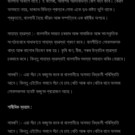
বানপানী অকলে নাহে। ই কলেৰা, আমাশয় আদিবিভিন্ন ৰোগ বহন কৰে। কেৱল
অসমতে নহয়, ভাৰতৰ বিভিন্ন প্ৰান্তৰ লোক একে দুখ-কষ্টত ভুগি থাকে।
প্ৰকৃততে, বানপানী হৈছে জীৱন আৰু সম্পত্তিৰ এক ৰাষ্ট্ৰীয় অপচয়।
সাহায্য ব্যৱস্থা :- বানপানীৰ সময়ত চৰকাৰ আৰু সামাজিক আৰু সাংস্কৃতিক
সংগঠনবোৰে সাধাৰণতে সাহায্য ব্যৱস্থা গ্ৰহণ কৰে। বানপীড়িত লোকসকলক
খাদ্য আৰু কাপোৰ বিতৰণ কৰা হয়। কৃষি ঋণ, বীজ, গৰুৰ উন্নতিৰ ব্যৱস্থা
চৰকাৰে কৰে। কিন্তু সাহায্য ব্যৱস্থাই বানপানীৰ সমস্যা সমাধান কৰিব নোৱাৰে।
সামৰণি :- এয়া সঁচা যে বৰষুণৰ বতৰ বা বানপানীয়ে অসমত বিধ্বংসী পৰিস্থিতি
আনে। কিন্তু এইটোও সমানে সঁচা যে চাহ খেতি আৰু ধান খেতিৰ বাবে অসমৰ
লোকসকলক যথেষ্ট বৰষুণৰ প্ৰয়োজন আছে।
শাৰীৰিক ব্যয়াম :
সামৰণি :- এয়া সঁচা যে বৰষুণৰ বতৰ বা বানপানীয়ে অসমত বিধ্বংসী পৰিস্থিতি
আনে। কিন্তু এইটোও সমানে সঁচা যে চাহ খেতি আৰু ধান খেতিৰ বাবে অসমৰ