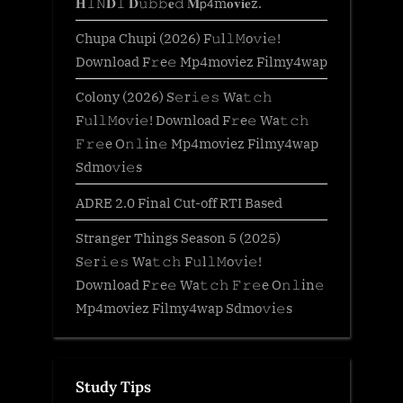
𝐇𝙸𝙽𝐃𝙸 𝐃𝚞𝚋𝚋𝐞𝚍 𝐌𝗉𝟦m𝐨𝐯𝐢𝐞z.
Chupa Chupi (2026) F𝚞l𝚕𝙼o𝚟i𝚎!
Download F𝚛e𝚎 Mp4moviez Filmy4wap
Colony (2026) S𝚎r𝚒𝚎𝚜 Wa𝚝𝚌𝚑
F𝚞l𝚕𝙼o𝚟i𝚎! Download F𝚛e𝚎 Wa𝚝𝚌𝚑
𝙵𝚛𝚎e O𝚗𝚕in𝚎 Mp4moviez Filmy4wap
Sdmo𝚟i𝚎s
ADRE 2.0 Final Cut-off RTI Based
Stranger Things Season 5 (2025)
S𝚎r𝚒𝚎𝚜 Wa𝚝𝚌𝚑 F𝚞l𝚕𝙼o𝚟i𝚎!
Download F𝚛e𝚎 Wa𝚝𝚌𝚑 𝙵𝚛𝚎e O𝚗𝚕in𝚎
Mp4moviez Filmy4wap Sdmo𝚟i𝚎s
Study Tips