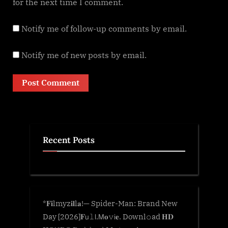
for the next time I comment.
Notify me of follow-up comments by email.
Notify me of new posts by email.
Recent Posts
*𝐅𝐢lmyz𝐢𝐥l𝐚!— Spider-Man: Brand New
Day [2026]𝐅𝗎𝚕𝗅.𝖬𝐨𝚟𝗂𝐞. Downl𝚘ad 𝐇𝐃