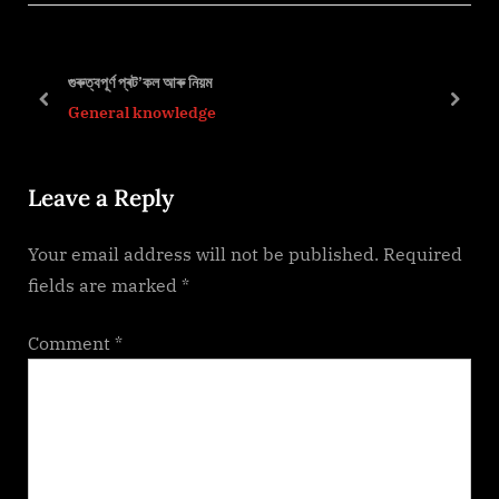
v
t
i
P
o
o
গুৰুত্বপূৰ্ণ প্ৰট’কল আৰু নিয়ম
u
s
prev
next
General knowledge
s
t
P
:
Leave a Reply
o
s
Your email address will not be published.
Required
t
fields are marked
*
:
Comment
*