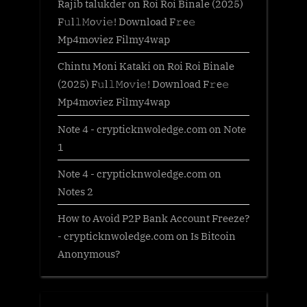
Rajib talukder
on
Roi Roi Binale (2025)
F𝚞l𝚕𝙼o𝚟i𝚎! Download F𝚛e𝚎
Mp4moviez Filmy4wap
Chintu Moni Kataki
on
Roi Roi Binale
(2025) F𝚞l𝚕𝙼o𝚟i𝚎! Download F𝚛e𝚎
Mp4moviez Filmy4wap
Note 4 - crypticknwoledge.com
on
Note
1
Note 4 - crypticknwoledge.com
on
Notes 2
How to Avoid P2P Bank Account Freeze?
- crypticknwoledge.com
on
Is Bitcoin
Anonymous?