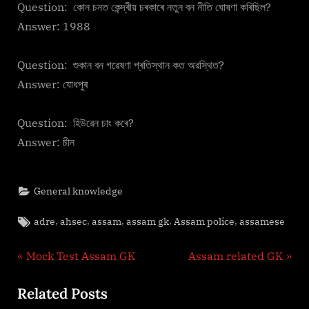
Question: কোন চনত কেন্দ্ৰীয় চৰকাৰে নতুন বন নীতি ঘোষণা কৰিছিল?
Answer: 1988
Question: শুকান বন গৱেষণা প্ৰতিস্থান কত অৱস্থিত?
Answer: যোধপুৰ
Question: হিউৱেন চাং কৰে?
Answer: চীন
General knowledge
Tags:
,
,
,
,
,
adre
ahsec
assam
assam gk
Assam police
assamese
Post
P
N
Mock Test Assam GK
Assam related GK
r
e
navigation
Related Posts
e
x