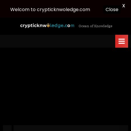
X
Welcom to crypticknwoledge.com
Close
Skip
c
Ocean of Knowledge
to
r
content
y
p
t
i
c
k
n
w
o
l
e
d