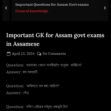
g
Important Questions for Assam Govt exams
e
prev
nex
General knowledge
.
c
o
m
Important GK for Assam govt exams
in Assamese
Posted
on
April 12, 2024
No Comments
By
on
cryptic
Important
GK
Question: মহাভাৰত কোনে অসমীয়ালৈ অনুবাদ কৰিছিল?
for
Answer: ৰাম সৰস্বতী
Assam
govt
Question: আৰিমত্ত কৰ ৰজা আছিল?
exams
Answer: গৌড়
in
Assamese
Question: দক্ষিণ এছিয়াৰ সৰ্ববৃহৎ মৰুভূমি কি?