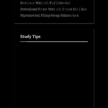
S𝚎r𝚒𝚎𝚜 Wa𝚝𝚌𝚑 F𝚞l𝚕𝙼o𝚟i𝚎!
Download F𝚛e𝚎 Wa𝚝𝚌𝚑 𝙵𝚛𝚎e O𝚗𝚕in𝚎
Mp4moviez Filmy4wap Sdmo𝚟i𝚎s
Study Tips