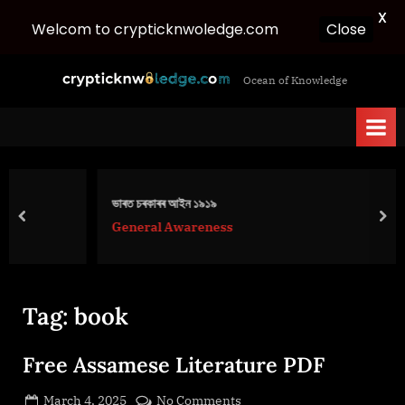
X
Welcom to crypticknwoledge.com
Close
Skip
c
Ocean of Knowledge
to
r
content
y
p
t
i
ভাৰত চৰকাৰৰ আইন ১৯১৯
c
prev
nex
General Awareness
k
n
w
Tag:
book
o
l
Free Assamese Literature PDF
e
d
Posted
on
March 4, 2025
No Comments