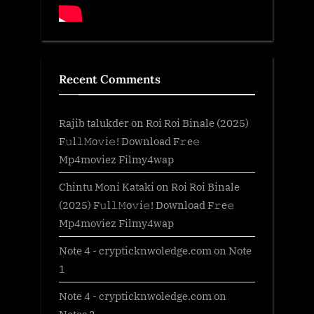
Recent Comments
Rajib talukder
on
Roi Roi Binale (2025)
F𝚞l𝚕𝙼o𝚟i𝚎! Download F𝚛e𝚎
Mp4moviez Filmy4wap
Chintu Moni Kataki
on
Roi Roi Binale
(2025) F𝚞l𝚕𝙼o𝚟i𝚎! Download F𝚛e𝚎
Mp4moviez Filmy4wap
Note 4 - crypticknwoledge.com
on
Note
1
Note 4 - crypticknwoledge.com
on
Notes 2