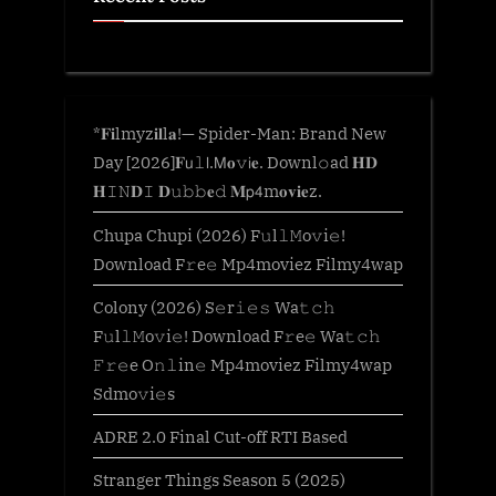
*𝐅𝐢lmyz𝐢𝐥l𝐚!— Spider-Man: Brand New
Day [2026]𝐅𝗎𝚕𝗅.𝖬𝐨𝚟𝗂𝐞. Downl𝚘ad 𝐇𝐃
𝐇𝙸𝙽𝐃𝙸 𝐃𝚞𝚋𝚋𝐞𝚍 𝐌𝗉𝟦m𝐨𝐯𝐢𝐞z.
Chupa Chupi (2026) F𝚞l𝚕𝙼o𝚟i𝚎!
Download F𝚛e𝚎 Mp4moviez Filmy4wap
Colony (2026) S𝚎r𝚒𝚎𝚜 Wa𝚝𝚌𝚑
F𝚞l𝚕𝙼o𝚟i𝚎! Download F𝚛e𝚎 Wa𝚝𝚌𝚑
𝙵𝚛𝚎e O𝚗𝚕in𝚎 Mp4moviez Filmy4wap
Sdmo𝚟i𝚎s
ADRE 2.0 Final Cut-off RTI Based
Stranger Things Season 5 (2025)