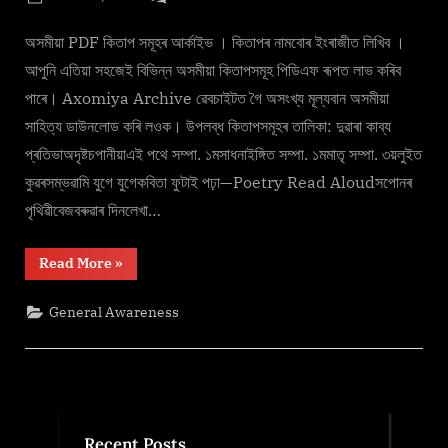
g
By
on
cryptic
Free
e
Assamese
অসমীয়া PDF কিতাপ সমূহৰ আর্কাইভ । কিতাপৰ নামবোৰ ইংৰাজীত লিখিব ।
.
Literature
আপুনি এতিয়া সহজেই বিভিন্ন অসমীয়া কিতাপসমূহ পিডিএফ ৰূপত লাভ কৰিব
c
PDF
পাৰে। Axomiya Archive ৱেবচাইটত গৈ অসংখ্য মূল্যবান অসমীয়া
o
সাহিত্য ডাউনলোড কৰি লওক। উপলব্ধ কিতাপসমূহৰ তালিকা: দুৱাৰা কাব্য
m
প্ৰতিভাঅদৃষ্টচপানীয়াএই পথে সম্পা. ১মসাধনাইঙ্গিত সম্পা. ১মমাতৃ সম্পা. ৩য়লুইত
কুৱৰসম্ভৱামি যুগে যুগেকবিতা ফুটাই পঢ়া—Poetry Read Aloudসপোনৰ
পৃথিৱীবেজবৰুৱাৰ দিনলেখা…
“Free
Read More
»
Assamese
Literature
PDF”
General Awareness
Recent Posts