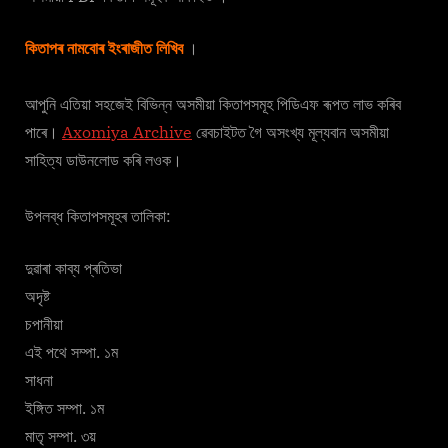
কিতাপৰ নামবোৰ ইংৰাজীত লিখিব
।
আপুনি এতিয়া সহজেই বিভিন্ন অসমীয়া কিতাপসমূহ পিডিএফ ৰূপত লাভ কৰিব
পাৰে।
Axomiya Archive
ৱেবচাইটত গৈ অসংখ্য মূল্যবান অসমীয়া
সাহিত্য ডাউনলোড কৰি লওক।
উপলব্ধ কিতাপসমূহৰ তালিকা:
দুৱাৰা কাব্য প্ৰতিভা
অদৃষ্ট
চপানীয়া
এই পথে সম্পা. ১ম
সাধনা
ইঙ্গিত সম্পা. ১ম
মাতৃ সম্পা. ৩য়