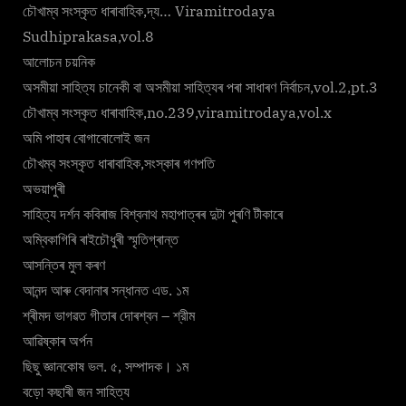
চৌখাম্ব সংস্কৃত ধাৰাবাহিক,দ্য… Viramitrodaya
Sudhiprakasa,vol.8
আলোচন চয়নিক
অসমীয়া সাহিত্য চানেকী বা অসমীয়া সাহিত্যৰ পৰা সাধাৰণ নিৰ্বাচন,vol.2,pt.3
চৌখাম্ব সংস্কৃত ধাৰাবাহিক,no.239,viramitrodaya,vol.x
অমি পাহাৰ বোগাবোলোই জন
চৌখম্ব সংস্কৃত ধাৰাবাহিক,সংস্কাৰ গণপতি
অভয়াপুৰী
সাহিত্য দৰ্শন কবিৰাজ বিশ্বনাথ মহাপাত্ৰৰ দুটা পুৰণি টীকাৰে
অম্বিকাগিৰি ৰাইচৌধুৰী স্মৃতিগ্ৰান্ত
আসন্তিৰ মুল কৰণ
আনন্দ আৰু বেদানাৰ সন্ধানত এড. ১ম
শ্ৰীমদ ভাগৱত গীতাৰ দোৰশ্বন – শ্রীম
আৱিষ্কাৰ অৰ্পন
ছিছু জ্ঞানকোষ ভল. ৫, সম্পাদক। ১ম
বড়ো কছাৰী জন সাহিত্য