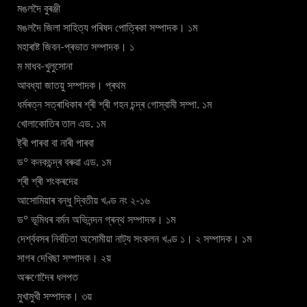
মঙলদৈ বুৰঞ্জী
মঙলদৈ জিলা সাহিত্য পৰিষদ পোত্ৰিকা সম্পাদক। ১ম
মহাৰাষ্ট জিবন-প্ৰভাত সম্পাদক। ১
ম মাধব-খুলুসোনা
আবধ্যা জাতয়ু সম্পাদক। প্ৰথম
ধৰ্মৰত্ন সত্ৰাধিকাৰ শ্ৰী শ্ৰী গহন চন্দ্ৰ গোস্বামী সম্পা. ১ম
খোলাকোতিৰ তাল এড. ১ম
ষ্ট্ৰী পাৰবা বা নাৰী পাৰবা
ড° কনকচন্দ্ৰ বৰুৱা এড. ১ম
শ্ৰী শ্ৰী শংকৰদেৱ
আসোমিয়াৰ বন্ধু দ্বিতীয় খণ্ড নং ২-১৬
ড° ভূমিধৰ বৰ্মন অভিনন্দন গ্ৰন্থ সম্পাদক। ১ম
দেৰ্শ্ববসৰ নিৰ্বচিতা অসোমীয়া নাট্য সংকলন খণ্ড ১। ২ সম্পাদক। ১ম
সাগৰ দেখিছা সম্পাদক। ২য়
অৰুণোদৈৰ ধলপত
মুখামুখী সম্পাদক। ৩য়