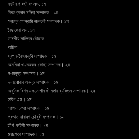
বহুট ৰূপ বহুট ৰং এড. ১ম
বিমলপ্ৰসাদ চলিহা সম্পাদক। ১ম
সৰচন্দ্ৰ গোস্বামী ৰচনৱলী সম্পাদক। ১ম
বৈছাহেবা এড. ১ম
ভাৰতীয় সাহিত্য মৌচাক
অচিনা
স্বপ্ন-বৈজয়ন্তী সম্পাদক। ১ম
অসমিয়া খাণ্ডৱক্য-কোছা সম্পাদক। ২য়
ন-মানুষ্য সম্পাদক। ১ম
ভালপোৱাৰ অৰন্ত সম্পাদক। ১ম
অধুনিক বিশ্ব একসোগাৰাকী মহান ব্যক্তিৰ সম্পাদক। ২য়
ছবিগ এড। ১ম
স্মাখান চম্পা সম্পাদক। ১ম
প্ৰভাত নাৰায়ণ চৌধুৰী সম্পাদক। ১ম
তীৰ্থ-কহিনী সম্পাদক। ১ম
মহাশেতা সম্পাদক। ১ম