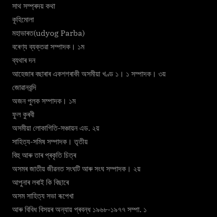
সাথ সম্প্ৰদয় কথা
কূহিমোলা
মহাভাৰত(udyog Parba)
বৰেণ্য ব্যক্তৱা সম্পাদক। ১ম
ব্যথাৰ দন
আহেজাৰ বছাৰাৰ একশগৰাকী অসমীয়া খণ্ড ১। ১ সম্পাদক। ৩য়
জোৱানবন্দি
অজন পুলক সম্পাদক। ১ম
ফুল কুৰবী
অসমীয়া লোকাগিতি-সঞ্চায়ন এড. ২য়
সাহিত্য-সমিষ সম্পাদক। তৃতীয়
বিহু আৰু তাৰ প্ৰকৃতি চিত্ৰ
অসমৰ জাতীয় জীৱনত সংঘটি আৰু সংঘ সম্পাদক। ২য়
আপুনাৰ লৰাই কি বিছাৰে
অসম সাহিত্য সভা ৰূপেখা
আৰু বিবিধ বিসয়ৰ অন্যায় প্ৰবন্ধ ১৯৬৮-১৯৭৭ সম্পা. ১