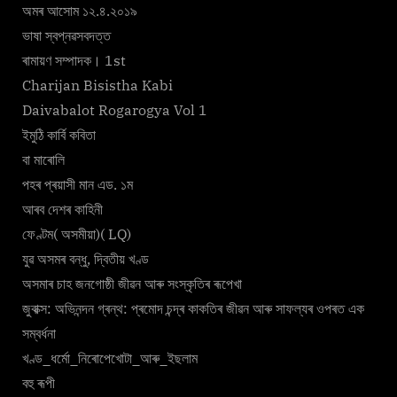
অমৰ আসোম ১২.৪.২০১৯
ভাষা স্বপ্নৱসবদত্ত
ৰামায়ণ সম্পাদক। 1st
Charijan Bisistha Kabi
Daivabalot Rogarogya Vol 1
ইমুঠি কাৰ্বি কবিতা
বা মাৰোলি
পহৰ প্ৰয়াসী মান এড. ১ম
আৰব দেশৰ কাহিনী
ফেণ্টম( অসমীয়া)( LQ)
যুৱ অসমৰ বন্ধু, দ্বিতীয় খণ্ড
অসমাৰ চাহ জনগোষ্ঠী জীৱন আৰু সংস্কৃতিৰ ৰূপেখা
জুবাক্স: অভিনন্দন গ্ৰন্থ: প্ৰমোদ চন্দ্ৰ কাকতিৰ জীৱন আৰু সাফল্যৰ ওপৰত এক
সম্বৰ্ধনা
খণ্ড_ধৰ্মো_নিৰোপেখোটা_আৰু_ইছলাম
বহু ৰূপী