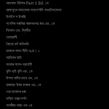
আদলাফ হিটলাৰ Part 1 Ed. ১ম
ব্ৰহ্মপুত্ৰ মহাত্যমম সন্তপৰ্ণাদি পদ্ধতিসমেতম
উনাইশ শ উনাছি
গগেলিৰ গৰাখিয়া ৰাজসভলয় জয় এড. ১ম
নিবেদন এড. দ্বিতীয়
দোহাৱালী
বৈষ্ণৱ ধৰ্ম অতিগুৰি
ভাৰতৰ শাসন নীতি খণ্ড। ১
আহিনাৰ হাহি
অসমৰ সাশন-প্ৰাণালী
ধূলি-হাই ধূলি এড. ১ম
উপলা নাদিৰ ডাৰে এড. ১ম
হাজাৰত উমৰ ফাৰুক এড. ১ম
দেৱ দামোদৰ গুৰু
ভক্তি তত্ত্ব দৰ্পন
অসমীয়া ভাছা এড ২য়