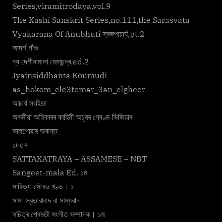
Series,viramitrodaya,vol.9
The Kashi Sanskrit Series,no.111,the Sarasvata
Vyakarana Of Anubhuti স্বৰুপাচাৰ্য,pt.2
আদৰ্শ গাঁও
দ্য দেশীনামালা হেমাচন্দ্ৰ,ed.2
Jyainsiddhanta Koumudi
as_hokom_ele3temar_3an_elgheer
আচাৰ্য সংহিতা
অসমীয়া অহিকাৰৰ কাহিনী অচূৰৰ গ্ৰেণ্ড ভিজিয়াৰ
ভালপোৱাৰ অৰান্ত
১৮৫৭
SATTAKATRAYA – ASSAMESE – NBT
Sangeet-mala Ed. ১ম
সাহিত্য-সৌৰভ খণ্ড। ১
সামা-স্বতাবাবাদ বা সাম্যবাদ
সচিত্ৰ প্ৰেমতী সংগীত সম্পাদক। ১ম