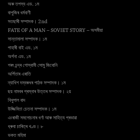
অৰু তপস্য এড. ১ম
বাপুজিৰ ধৰ্মবাণী
সতছাৰী সম্পাদক। 2nd
FATE OF A MAN – SOVIET STORY – অসমীয়া
সান্তামালা সম্পাদক। ১ম
পাহাৰী বাই এড. ১ম
অৰ্পনা এড. ১ম
শৰৎ চন্দ্ৰ গোস্বামী সোমু জিবোনি
অৰ্পিতাৰ এৰাতি
ন্যাধিশ দম্বৰুধৰ পাঠক সম্পাদক। ১ম
ছয় নামবৰ প্ৰস্নাৰ উত্তৰ সম্পাদক। ২য়
খিখুপাল বাদ
উজ্জিবিতা চেতনা সম্পাদক। ১ম
এংৰাজী সমলোচনাৰ ধৰ্ণা আৰু সাহিত্য প্ৰভাৱা
ধ্ৰুবা চাৰিত্ৰ খণ্ড। ৮
ভকত মহিমা