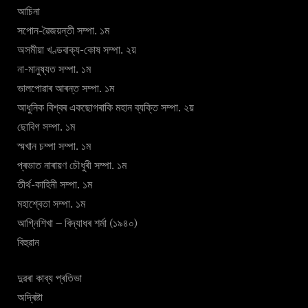
আচিনা
সপোন-ৱৈজয়ন্তী সম্পা. ১ম
অসমীয়া খণ্ডবাক্য-কোষ সম্পা. ২য়
না-মানুষ্যত সম্পা. ১ম
ভালপোৱাৰ আৰন্ত সম্পা. ১ম
আধুনিক বিশ্বৰ একছোগৰাকি মহান ব্যক্তি সম্পা. ২য়
ছোবিগ সম্পা. ১ম
স্মখান চম্পা সম্পা. ১ম
প্ৰভাত নাৰায়ণ চৌধুৰী সম্পা. ১ম
তীৰ্থ-কাহিনী সম্পা. ১ম
মহাশ্বেতা সম্পা. ১ম
আগ্নিশিখা – বিদ্যাধৰ শৰ্মা (১৯৪০)
বিহুৱান
দুৱৰা কাব্য প্ৰতিভা
অদ্ৰিষ্টা