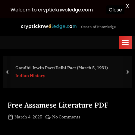
X
Close
Welcom to crypticknwoledge.com
Skip
c
Ocean of Knowledge
to
r
content
y
p
t
i
Gandhi-Irwin Pact/Delhi Pact (March 5, 1931)
c
prev
nex
Indian History
k
n
w
Free Assamese Literature PDF
o
l
Posted
on
March 4, 2025
No Comments
e
By
on
cryptic
Free
d
Assamese