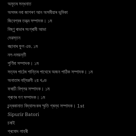
অমৃতৰ সন্ধনাত
অসমৰ নবা জাগৰণ আন অসমীয়াৰ ভূমিকা
জিবেশ্বৰ তত্ত্ব সম্পাদক। ১ম
বিষ্ণু ৰাভাৰ সংগ্ৰামী আভা
দেৱস্তন
বছানাৰ ফুল এড. ১ম
নল-দময়ন্তী
পূৰ্ণিমা সম্পাদক। ১ম
সত্যৰ পাঠেৰ শান্তিৰ পাথেৰে অজন পাঠিক সম্পাদক। ১ম
অনাতাৰ নাট্যৱলী ২য় খণ্ড
ফৰাচী বিপ্লৱ সম্পাদক। ১ম
প্ৰাণৰ গণ সম্পাদক। ১ম
চন্দ্ৰকানাত বিদ্যালংকৰ স্মৃতি গ্ৰন্থ সম্পাদক। 1st
Sipurir Batori
চৰাই
প্ৰমোদ লাহৰী