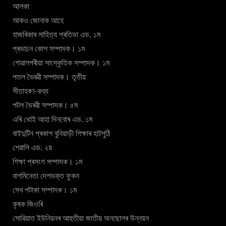
আলকা
আকও জোনাক আহে
হাজৰিকাৰ সাহিত্য প্ৰতিভা এড. ১ম
প্ৰভাচন কোশ সম্পাদক। ১ম
গোৱালপৰীয়া সাংস্কৃতিক সম্পাদক। ১ম
পতল ভৈৰৱী সম্পাদক। তৃতীয়
সীতাহৰণ-কব্য
পটল ভৈৰৱী সম্পাদক। ৫ম
এৰি থোই আহা দিনবোৰ এড. ১ম
বাইদুটিন প্ৰকাশ বুনিয়াড়ী শিক্ষাৰ হাটপুঠি
শেৱালি এড. ২য়
শিক্ষা প্ৰসংগ সম্পাদক। ১ম
বাগমিনেতা দেশভক্ত ফুকন
সেখ পটাকা সম্পাদক। ১ম
কৃষক জিওৰি
সোৱিয়াত ইউনিয়নৰ আহুতীয়া জাতীয় অনছোলৰ উন্নয়ন