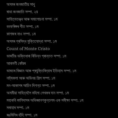
অসমৰ জনজাতীয় সাধু
ৰাভা জনজাতি সম্পা. ২য়
সাহিত্যতত্ত্ব আৰু সমালোচনা সম্পা. ১ম
বনফৰিঙ্গৰ গীত সম্পা. ১ম
কাগজৰ নাও সম্পা. ১ম
অসমৰ প্ৰসিদ্ধ মুক্তিযোদ্ধা সম্পা. ১ম
Count of Monte Cristo
ভাৰতীয় ভক্তিধাৰা বিভিন্ন প্ৰান্তত সম্পা. ১ম
আকমণী কোঁৱৰ
ভাৰতৰ বিজ্ঞান আৰু প্ৰযুক্তিবিদ্যাৰ ইতিহাস সম্পা. ১ম
নাট্যকলা আৰু অভিনয় শিল্প সম্পা. ১ম
মন-আকাশৰ আচিন দিগন্ত সম্পা. ১ম
অসমীয়া সাহিত্যলৈ মহিলা লেখকৰ দান সম্পা. ১ম
মহাকবি কালিদাসৰ অভিজ্ঞানশকুন্তলম এক সমীক্ষা সম্পা. ১ম
সমাহাৰ সম্পা. ১ম
ৰঙমিলিৰ হাঁহি সম্পা. ১ম