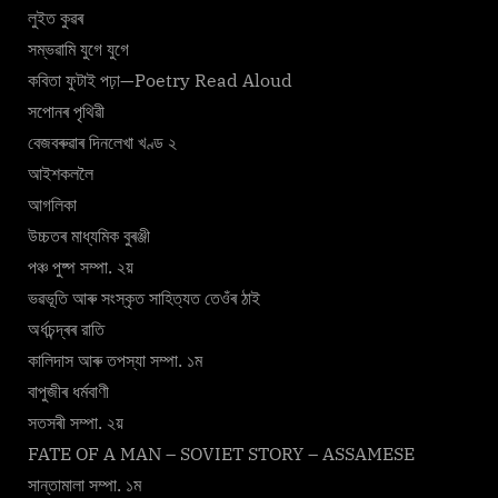
লুইত কুৱৰ
সম্ভৱামি যুগে যুগে
কবিতা ফুটাই পঢ়া—Poetry Read Aloud
সপোনৰ পৃথিৱী
বেজবৰুৱাৰ দিনলেখা খণ্ড ২
আইশকললৈ
আগলিকা
উচ্চতৰ মাধ্যমিক বুৰঞ্জী
পঞ্চ পুষ্প সম্পা. ২য়
ভৱভূতি আৰু সংস্কৃত সাহিত্যত তেওঁৰ ঠাই
অর্ধচন্দ্ৰৰ রাতি
কালিদাস আৰু তপস্যা সম্পা. ১ম
বাপুজীৰ ধৰ্মবাণী
সতসৰী সম্পা. ২য়
FATE OF A MAN – SOVIET STORY – ASSAMESE
সান্তামালা সম্পা. ১ম