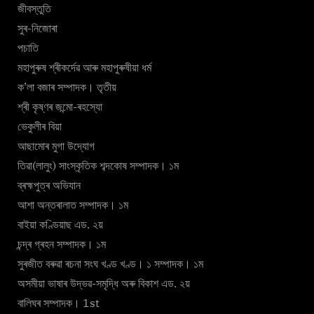
জীবস্তুতি
সুৰ-নিজোৰা
পচাতি
মহাপুৰুষ শ্ৰীকৰ্দেৱ আৰু মহাপুৰুষীয়া ধৰ্ম
ক’লা বজাৰ সম্পাদক। তৃতীয়
শ্ৰী কৃষ্ণৰ জন্মো-ৰহস্যো
ভেকুলীৰ বিয়া
আছামোৰ মুগা উদ্যোগ
তিৱা(লালুং) সাংস্কৃতিক শব্দকোষ সম্পাদক। ১ম
ব্ৰহ্মপুত্ৰ অভিযান
আশা অন্তৰালাত সম্পাদক। ১ম
বাইয়া কণ্ডিয়াছ এড. ২য়
চন্দ্ৰ গ্ৰহন সম্পাদক। ১ম
সুৰজীত বৰুৱা ৰচনা সংঘ খণ্ড খণ্ড। ১ সম্পাদক। ১ম
অসমীয়া ভাষাৰ উদ্ভৱ-সমৃদ্ধি অৰু বিকাশ এড. ২য়
বালিঘৰ সম্পাদক। 1st