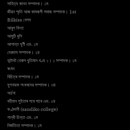
সাহিত্য কানন সম্পাদক। ১ম
জীৱন স্মৃতি আৰু কামৰূপী সমাজ সম্পাদক। 1st
Bilkiss বেগম
আবুল ফিতা
আমুঠি ধূলি
আশান্ত ঘূৰ্ণী এড. ১ম
দেৱদাস সম্পাদক। ২য়
ভূটানট হেৰাল ধুতিমান খণ্ড ১। ১ সম্পাদক। ১ম
ৰংমন
বিচিত্ৰ সম্পাদক। ১ম
যুগনায়ক শংকৰদেৱ সম্পাদক। ৩য়
অৰ্চনা
বহীমান লুইতাৰ পৰে পাৰে এড. ২য়
কণ্ঠদানী (sandiko college)
গান্ধী চিন্তা এড. ১ম
নিৰ্জতিতা সম্পাদক। ১ম