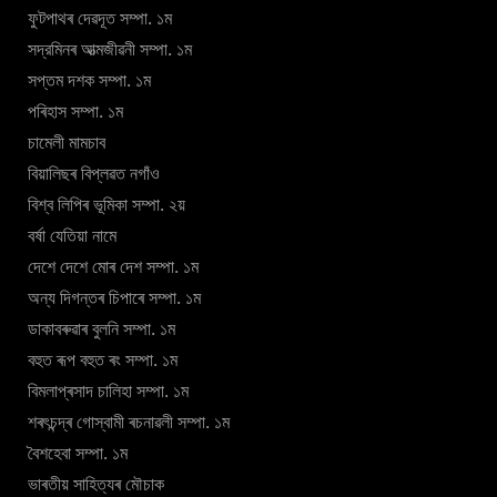
ফুটপাথৰ দেৱদূত সম্পা. ১ম
সদ্রমিনৰ আত্মজীৱনী সম্পা. ১ম
সপ্তম দশক সম্পা. ১ম
পৰিহাস সম্পা. ১ম
চামেলী মামচাব
বিয়ালিছৰ বিপ্লৱত নগাঁও
বিশ্ব লিপিৰ ভূমিকা সম্পা. ২য়
বৰ্ষা যেতিয়া নামে
দেশে দেশে মোৰ দেশ সম্পা. ১ম
অন্য দিগন্তৰ চিপাৰে সম্পা. ১ম
ডাকাবৰুৱাৰ বুলনি সম্পা. ১ম
বহুত ৰূপ বহুত ৰং সম্পা. ১ম
বিমলাপ্ৰসাদ চালিহা সম্পা. ১ম
শৰৎচন্দ্ৰ গোস্বামী ৰচনাৱলী সম্পা. ১ম
বৈশহেবা সম্পা. ১ম
ভাৰতীয় সাহিত্যৰ মৌচাক