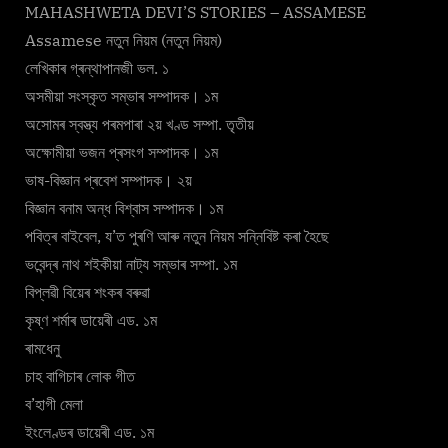
MAHASHWETA DEVI’S STORIES – ASSAMESE
Assamese নতুন নিয়ম (নতুন নিয়ম)
লেখিকাৰ গ্ৰন্থাপানজী ভল. ১
অসমীয়া সংস্কৃত সম্ভাৰ সম্পাদক। ১ম
অসোমৰ স্বস্ত্য পৰমপাৰা ২য় খণ্ড সম্পা. তৃতীয়
অক্ষোমীয়া ভজন প্ৰসংগ সম্পাদক। ১ম
ভাষ-বিজ্ঞান প্ৰবেশ সম্পাদক। ২য়
বিজ্ঞান বনাম অন্ধ বিশ্বাস সম্পাদক। ১ম
পবিত্ৰ বাইবেল, য’ত পুৰণি আৰু নতুন নিয়ম সন্নিবিষ্ট কৰা হৈছে
ভবেন্দ্ৰ নাথ শইকীয়া নাট্য সম্ভাৰ সম্পা. ১ম
বিপ্লৱী বিয়েৰ শংকৰ বৰুৱা
কৃষ্ণ শৰ্মাৰ ডায়েৰী এড. ১ম
ৰামধেনু
চাহ বাগিচাৰ লোক গীত
ব’হাগী মেলা
ইংলেণ্ডৰ ডায়েৰী এড. ১ম