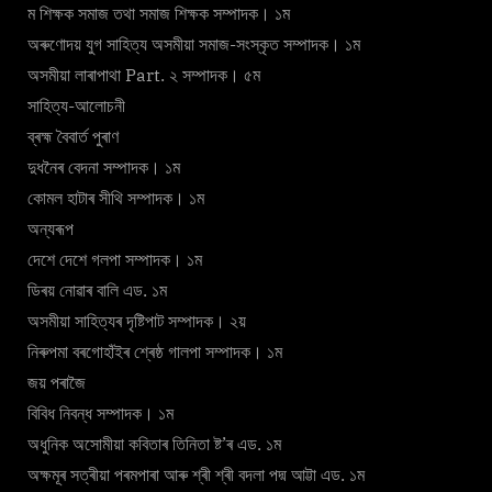
ম শিক্ষক সমাজ তথা সমাজ শিক্ষক সম্পাদক। ১ম
অৰুণোদয় যুগ সাহিত্য অসমীয়া সমাজ-সংস্কৃত সম্পাদক। ১ম
অসমীয়া লাৰাপাথা Part. ২ সম্পাদক। ৫ম
সাহিত্য-আলোচনী
ব্ৰহ্ম বৈবাৰ্ত পুৰাণ
দুধনৈৰ বেদনা সম্পাদক। ১ম
কোমল হাটাৰ সীথি সম্পাদক। ১ম
অন্যৰূপ
দেশে দেশে গলপা সম্পাদক। ১ম
ডিৰয় নোৱাৰ বালি এড. ১ম
অসমীয়া সাহিত্যৰ দৃষ্টিপাট সম্পাদক। ২য়
নিৰুপমা বৰগোহাঁইৰ শ্ৰেষ্ঠ গালপা সম্পাদক। ১ম
জয় পৰাজৈ
বিবিধ নিবন্ধ সম্পাদক। ১ম
অধুনিক অসোমীয়া কবিতাৰ তিনিতা ষ্ট’ৰ এড. ১ম
অক্ষমূৰ সত্ৰীয়া পৰমপাৰা আৰু শ্ৰী শ্ৰী বদলা পদ্ম আট্টা এড. ১ম