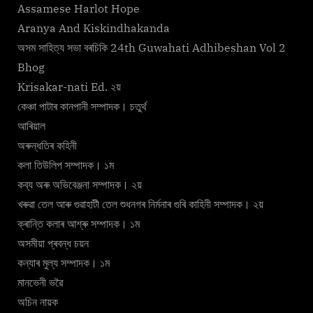
Assamese Harlot Hope
Aranya And Kiskindhakanda
অসম সাহিত্য সভা বৰচিকি 24th Guwahati Adhibeshan Vol 2
Bhog
Krisakar-nati Ed. ২য়
কেঞ্চা পাটাৰ কানপানী সম্পাদক। চতুৰ্থ
আৰিয়াল
অৰুন্ধতিৰ কহিনী
কলা তিউলিপ সম্পাদক। ১ম
কব্য অৰু অভিবেঞ্জনা সম্পাদক। ২য়
খৰুৱা তেল আৰু গুৱাহাটী তেল শুধনগৰ নিৰ্মনাৰ গুৰি কাহিনী সম্পাদক। ২য়
ক্ৰান্তি কলাৰ আশ্ৰু সম্পাদক। ১ম
অসমীয়া প্ৰবন্ধ চয়ন
কন্যাৰ মুল্য সম্পাদক। ১ম
মানভেনী ভৱৈ
অচিন নায়ক