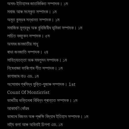
অসম-ইতিহাসৰ জাতকিঞ্চিত সম্পাদক। ১ম
সমাজ আৰু সংস্কৃত সম্পাদক। ১ম
অমৃত কুম্ভৰ সন্ধানত সম্পাদক। ১ম
সমাজিক মুল্যবুধ অৰু বুধিজিবীৰ ভূমিকা সম্পাদক। ১ম
লাচিত বৰফুকন সম্পাদক। ৫ম
অসমৰ জনজাতীয় সাধু
ৰাভা জনজাতি সম্পাদক। ২য়
সাহিত্যতত্তা অৰু সমলুসন সম্পাদক। ১ম
নিষেধাজ্ঞা ফাৰিংগাৰ গীত সম্পাদক। ১ম
কাগাজাৰ নাও এড. ১ম
অসোমাৰ প্ৰসিদ্ধ মুক্তি-যুজাৰু সম্পাদক। 1st
Count Of Monticrist
ভাৰতীয় ভক্তিধৰা বিবিন্ন প্ৰান্তত সম্পাদক। ১ম
আকামণি কোঁৱৰ
ভাৰতৰ বিজনন অৰু প্ৰুক্ষি বিদ্যাৰ ইতিহাস সম্পাদক। ১ম
নাট্য কলা আৰু অবিনাই চিলপা এড. ১ম