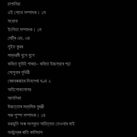
চাপানিয়া
এই পোথে সম্পাদক। ১ম
সধোনা
ইংগিতা সম্পাদক। ১ম
মেট্ৰি এড. ৩য়
লুইত কুৱৰ
সম্ভৱমী যুগে যুগে
কবিতা ফুটাই পাৰহা– কবিতা উচ্চস্বৰে পঢ়া
সোপুনাৰ পৃথিৱী
বেজবৰুৱাহৰ দিনলেখা খণ্ড ২
আইশোকলোলয়
আগলিকা
উচ্চত্তাৰ মধ্যমিক বুৰঞ্জী
পঞ্চ পুস্পা সম্পাদক। ২য়
ভৱভূতি অৰু সংস্কৃত সাহিত্যত তেওনাৰ থাই
অৰ্ধচন্দ্ৰৰ ৰাতি কালিদাস