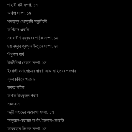
পাহাৰী বাই সম্পা. ১ম
অৰ্পণা সম্পা. ১ম
শৰৎচন্দ্ৰ গোস্বামী সমুজীৱনী
অৰ্পিতাৰ এৰাতি
ন্যায়াধীশ দম্বৰুধৰ পাঠক সম্পা. ১ম
ছয় নম্বৰ প্ৰশ্নৰ উত্তৰ সম্পা. ২য়
খিখুপাল বাৰ্ধ
উজ্জীবিতা চেতনা সম্পা. ১ম
ইংৰাজী সমালোচনৰ ধাৰণা আৰু সাহিত্যৰ প্ৰভাৱ
ধ্ৰুৱ চৰিত্ৰ খণ্ড ৮
ভকত মহিমা
অখাত উৎফুল্ল প্ৰাণ
মৰুড্যান
মন্ত্রী মহাদেৱ আত্মকথা সম্পা. ১ম
আনুৱাৰে-ইছলাম অৰ্থাৎ ইছলাম-জেউতি
আব্ৰাহাম লিংকন সম্পা. ১ম