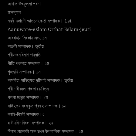
আখাত উৎফুল্লা প্ৰাণ
মাৰুদ্যান
মন্ত্ৰী মহাদৌ আতমোকোঠা সম্পাদক। 1st
Aanuware-eslam Orthat Eslam-jeuti
আব্ৰাহাম লিংকান এড. ১ম
অঞ্জলি সম্পাদক। তৃতীয়
শ্ৰীভজনবিলাশ পদ্ধতি
গীতি পঞ্চশত সম্পাদক। ১ম
গৃহভূমি সম্পাদক। ১ম
অসমীয়া সাহিত্যত দৃষ্টিপাট সম্পাদক। তৃতীয়
শ্ৰী শ্ৰীবদলা পদ্মতাৰ চৰিত্ৰ
গলপা মঞ্জুছা সম্পাদক। ১ম
সাইহত্য সংস্কৃত প্ৰবাহ সম্পাদক। ১ম
বলাই-বিহুলী সম্পাদক।২
য় উদবিদ বিবৰণ সম্পাদক। ২য়
দিনাৰ জোনাকী অৰু দুখন উপনাশিকা সম্পাদক। ১ম