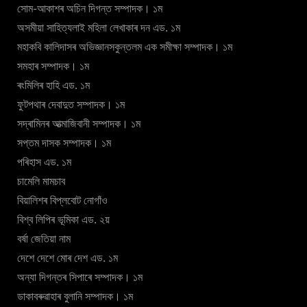
সোম-আকাশৰ অচিন দিগন্ত সম্পাদক। ১ম
অসমীয়া সাহিত্যলাই মহিলা লেখাকাৰ দন এড. ১ম
মহাকবি কালিদাসৰ অভিজ্ঞানসকুন্তলম এক সমীক্ষা সম্পাদক। ১ম
সমহাৰ সম্পাদক। ১ম
ৰংমিলিৰ হাহি এড. ১ম
ফুটপথাৰ দেবাদুত সম্পাদক। ১ম
সদ্ৰামিনৰ আত্মাজিবানী সম্পাদক। ১ম
সপ্তম দাসক সম্পাদক। ১ম
পৰিহাস এড. ১ম
চামেলি মামচাব
বিয়ালিশৰ বিপ্লবোট নোগাঁও
বিশ্ব লিপিৰ ভূমিকা এড. ২য়
বৰ্ষা জেতিয়া নাম
দেশে দেশে মোৰ দেশ এড. ১ম
অন্যা দিগন্তৰ সিপাৰে সম্পাদক। ১ম
ডাকাবৰুৱাহাৰ বুলানি সম্পাদক। ১ম