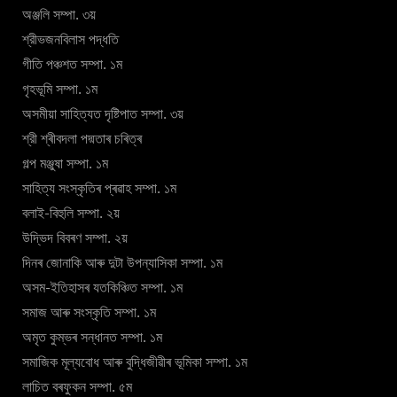
অঞ্জলি সম্পা. ৩য়
শ্রীভজনবিলাস পদ্ধতি
গীতি পঞ্চশত সম্পা. ১ম
গৃহভূমি সম্পা. ১ম
অসমীয়া সাহিত্যত দৃষ্টিপাত সম্পা. ৩য়
শ্রী শ্ৰীবদলা পদ্মতাৰ চৰিত্ৰ
গল্প মঞ্জুষা সম্পা. ১ম
সাহিত্য সংস্কৃতিৰ প্ৰৱাহ সম্পা. ১ম
বলাই-বিহুলি সম্পা. ২য়
উদ্ভিদ বিবৰণ সম্পা. ২য়
দিনৰ জোনাকি আৰু দুটা উপন্যাসিকা সম্পা. ১ম
অসম-ইতিহাসৰ যতকিঞ্চিত সম্পা. ১ম
সমাজ আৰু সংস্কৃতি সম্পা. ১ম
অমৃত কুম্ভৰ সন্ধানত সম্পা. ১ম
সমাজিক মূল্যবোধ আৰু বুদ্ধিজীৱীৰ ভূমিকা সম্পা. ১ম
লাচিত বৰফুকন সম্পা. ৫ম