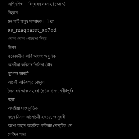
অগ্নিশিখা – বিদ্যাধৰ সৰমাহ (১৯৪০)
বিহুৱান
মন মাটি মানুহ সম্পাদক। 1st
as_maqbaret_ao7od
দেশে দেশে গোলপো দিব্য
জিবন
বাৰেৰহনীয়া কাৰ্বি আংলং অধুনিক
অসমীয়া কবিতাৰ তিনিতা ষ্টোৰ
ভুগোল ভাৰতী
আকৌ অভিসপ্ত চাম্বল
জৈন ধৰ্ম আৰু মহাব্ৰা (৫৪০-৪৭৭ খ্ৰীষ্টপূৰ্ব)
বহুৱা
অসমীয়া সাংস্কৃতিক
নতুন নিনাদ আলোচনী ২০১৫, জানুৱাৰী
অশো বাছাৰ আছমিয়া কবিতাট ৰোমান্টিক ধৰা
দোদৈৰ পজা