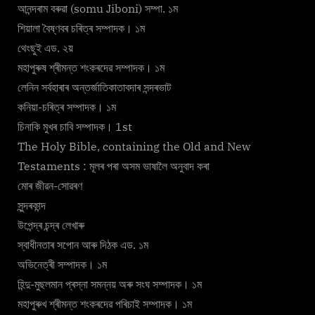
আনন্দৰাম বৰুৱা (somu Jiboni) সম্পা. ১ম
শিয়ালা বৈষ্ণবৰ চৰিত্ৰ সম্পাদক। ১ম
থেংছুই এড. ২য়
মহাপুৰুষ শ্ৰীমন্ত শংকৰদেৱ সম্পাদক। ১ম
লেনিন সৰ্বহাৰাৰ অন্তৰ্জাতিকাতাবদাৰ সন্দৰভাট
কনিয়া-চৰিত্ৰ সম্পাদক। ১ম
চিনাকি মুখৰ চাবি সম্পাদক। 1st
The Holy Bible, containing the Old and New
Testaments : মূলৰ পৰা অসম ভাষালৈ অনুবাদ কৰা
মোৰ জীৱন-সোৱৰণ
সুন্দৰকান্দ
উপেন্দ্ৰ চন্দ্ৰ লেখাৰু
স্বাধীনতাৰ সপোন আৰু দিঠক এড. ১ম
অভিনেত্ৰী সম্পাদক। ১ম
হিন্দু-মুছলমান প্ৰস্না সমন্নয় অৰু সংঘ সম্পাদক। ১ম
মহাপুৰুখ শ্ৰীমন্ত শংকৰদেৱ পৰিচাই সম্পাদক। ১ম