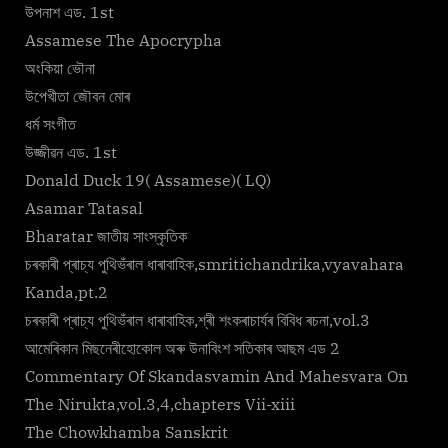
উপনাশ এড. 1st
Assamese The Apocrypha
অংকিয়া ভৌনা
উপেখীতা জৌবন মোৰ
ধৰ্ম সংগীত
উজ্জীৱন এড. 1st
Donald Duck 19( Assamese)( LQ)
Asamar Tatasal
Bharatar জাতীয় সাংস্কৃতিক
চৰকাৰী প্ৰাচ্য পুথিভঁৰাল ধাৰাবাহিক,smritichandrika,vyavahara
Kanda,pt.2
চৰকাৰী প্ৰাচ্য পুথিভঁৰাল ধাৰাবাহিক,শ্ৰী শংকৰাচাৰ্যৰ বিবিধ ৰচনা,vol.3
আমেৰিকান মিছনেৰীহোকোল অৰু উনাবিংশ সতিকাৰ আছম এড 2
Commentary Of Skandasvamin And Mahesvara On
The Nirukta,vol.3,4,chapters Vii-xiii
The Chowkhamba Sanskrit