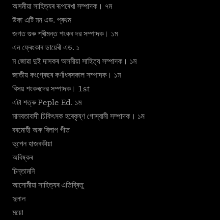
অসমীয়া সাহিত্যৰ ৰূপৰেখা সম্পাদক। ৭ম
উকা এটি মন এড. প্ৰথম
জগত গুৰু শ্ৰীমন্ত শংকৰ দৱ সম্পাদক। ১ম
এন ফ্ৰেংকাৰ ডায়েৰী এড. ১
ম জোৱা দুই দাসকৰ অসমীয়া সাহিত্য সম্পাদক। ১ম
জাতীয় কংগ্ৰেছৰ কৰ্ণাধৰসকাল সম্পাদক। ১ম
বিসয় শংকৰদেৱ সম্পাদক। 1st
এটা শত্ৰু Peple Ed. ১ম
মানবতাবাদী চিকিৎসক হৰেকৃষ্ণ গোস্বামী সম্পাদক। ১ম
বৰমোহী অৰু বিলাপ গীত
ভূপেন হাজৰকীয়া
অবিষ্কৰ
চিন্তামনি
আসোমীয়া সাহিত্যৰ এতিব্ৰিতু
দুলাল
ময়ো