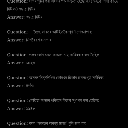
Question: সাগৰ পৃষ্ঠৰ পৰা অসমৰ গড় উচ্চতা হৈছে:ক) ) ৯২.৫ মিগ) ৫৬.৬
মিটাৰঘ) ৭৯.৫ মিটাৰ
Answer: ৭৯.৫ মিটাৰ
Question:
__
হৈছে ভাৰতৰ আটাইতকৈ পুৰণি শোধনাগাৰ:
Answer: ডিগবৈ শোধানাগাৰ
Question: তলৰ কোন চনত অসমত চাহ আৱিষ্কাৰ কৰা হৈছিল:
Answer: ১৮২৩
Question: অসমৰ নিম্নলিখিত কোনখন জিলাৰ জনসংখ্যা সৰ্বাধিক:
Answer: নগাঁও
Question: কেতিয়া অসমৰ পৰিবহন বিভাগ স্থাপন কৰা হৈছিল:
Answer: ১৯৪৮
Question: কাক “ভাৰতৰ অৰণ্য মানৱ” বুলি জনা যায়