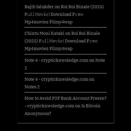
Rajib talukder
on
Roi Roi Binale (2025)
F𝚞l𝚕𝙼o𝚟i𝚎! Download F𝚛e𝚎
Mp4moviez Filmy4wap
Chintu Moni Kataki
on
Roi Roi Binale
(2025) F𝚞l𝚕𝙼o𝚟i𝚎! Download F𝚛e𝚎
Mp4moviez Filmy4wap
Note 4 - crypticknwoledge.com
on
Note
1
Note 4 - crypticknwoledge.com
on
Notes 2
How to Avoid P2P Bank Account Freeze?
- crypticknwoledge.com
on
Is Bitcoin
Anonymous?