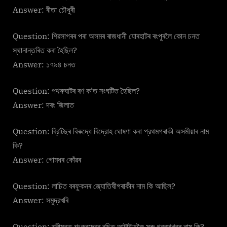
Answer: ৰীতা চৌধুৰী
Question: শিৱসাগৰৰ পৰা অসমৰ ৰাজধানী যােৰহাটৰ ৰংপুৰলৈ কোন চনত
স্থানান্তৰিত কৰা হৈছিল?
Answer: ১৭৯৪ চনত
Question: পথৰুঘাটৰ ৰণ ক’ত সংঘটিত হৈছিল?
Answer: দৰং জিলাত
Question: ব্রিটিছৰ বিৰুদ্ধে বিদ্রোহ ঘােষণা কৰা প্রথমগৰাকী অসমীয়াৰ নাম
কি?
Answer: গােমধৰ কোঁৱৰ
Question: লাচিত বৰফুকনৰ জ্যোতিষীগৰাকীৰ নাম কি আছিল?
Answer: সমুদ্রখৰি
Question: শ্রীমন্ত শংকৰদেৱৰ ৰচিত আটাইতকৈ সৰু গ্রন্থখনৰ নাম কি?