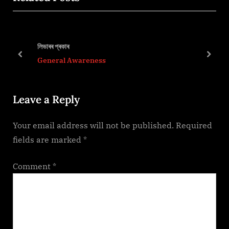
i
t
o
P
u
o
লিভাৰৰ প্ৰকাৰ
s
s
prev
next
General Awareness
P
t
o
:
Leave a Reply
s
t
Your email address will not be published.
Required
:
fields are marked
*
Comment
*