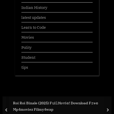
Indian History
latest updates
Learn to Code
Movies
Polity
Student
tips
Roi Roi Binale (2025) F𝚞l𝚕𝙼o𝚟i𝚎! Download F𝚛e𝚎
Mp4moviez Filmy4wap
prev
nex