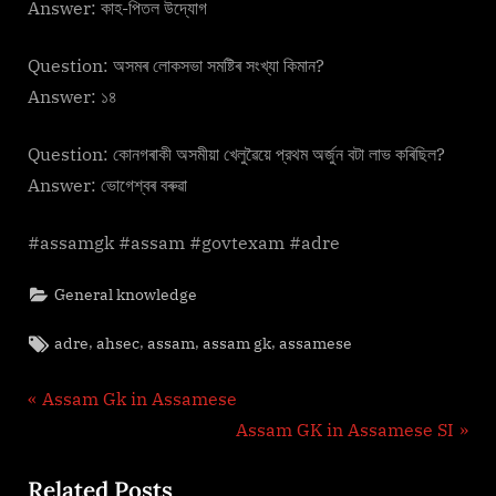
Answer: কাহ-পিতল উদ্যোগ
Question: অসমৰ লােকসভা সমষ্টিৰ সংখ্যা কিমান?
Answer: ১৪
Question: কোনগৰাকী অসমীয়া খেলুৱৈয়ে প্রথম অর্জুন বটা লাভ কৰিছিল?
Answer: ভােগেশ্বৰ বৰুৱা
#assamgk #assam #govtexam #adre
General knowledge
Tags:
,
,
,
,
adre
ahsec
assam
assam gk
assamese
Post
P
Assam Gk in Assamese
r
N
Assam GK in Assamese SI
navigation
e
e
Related Posts
v
x