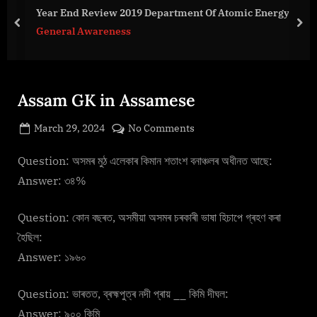
g
Year End Review 2019 Department Of Atomic Energy
e
prev
nex
General Awareness
.
c
o
m
Assam GK in Assamese
Posted
on
March 29, 2024
No Comments
By
on
cryptic
Assam
GK
Question: অসমৰ মুঠ এলেকাৰ কিমান শতাংশ বনাঞ্চলৰ অধীনত আছে:
in
Answer: ৩৪%
Assamese
Question: কোন বছৰত, অসমীয়া অসমৰ চৰকাৰী ভাষা হিচাপে গ্ৰহণ কৰা
হৈছিল:
Answer: ১৯৬০
Question: ভাৰতত, ব্ৰহ্মপুত্ৰ নদী প্ৰায় __ কিমি দীঘল:
Answer: ৯০০ কিমি