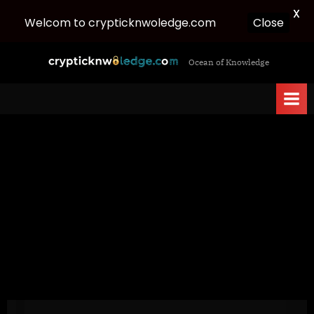
X
Welcom to crypticknwoledge.com
Close
Skip
c
Ocean of Knowledge
to
r
content
y
p
t
i
c
k
n
w
o
l
e
d