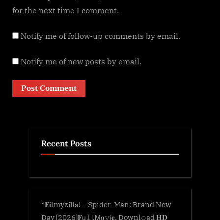
for the next time I comment.
Notify me of follow-up comments by email.
Notify me of new posts by email.
Recent Posts
*𝐅𝐢lmyz𝐢𝐥l𝐚!— Spider-Man: Brand New
Day [2026]𝐅𝗎𝚕𝗅.𝖬𝐨𝚟𝗂𝐞. Downl𝚘ad 𝐇𝐃