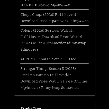
𝐇𝙸𝙽𝐃𝙸 𝐃𝚞𝚋𝚋𝐞𝚍 𝐌𝗉𝟦m𝐨𝐯𝐢𝐞z.
Chupa Chupi (2026) F𝚞l𝚕𝙼o𝚟i𝚎!
Download F𝚛e𝚎 Mp4moviez Filmy4wap
Colony (2026) S𝚎r𝚒𝚎𝚜 Wa𝚝𝚌𝚑
F𝚞l𝚕𝙼o𝚟i𝚎! Download F𝚛e𝚎 Wa𝚝𝚌𝚑
𝙵𝚛𝚎e O𝚗𝚕in𝚎 Mp4moviez Filmy4wap
Sdmo𝚟i𝚎s
ADRE 2.0 Final Cut-off RTI Based
Stranger Things Season 5 (2025)
S𝚎r𝚒𝚎𝚜 Wa𝚝𝚌𝚑 F𝚞l𝚕𝙼o𝚟i𝚎!
Download F𝚛e𝚎 Wa𝚝𝚌𝚑 𝙵𝚛𝚎e O𝚗𝚕in𝚎
Mp4moviez Filmy4wap Sdmo𝚟i𝚎s
Study Tips