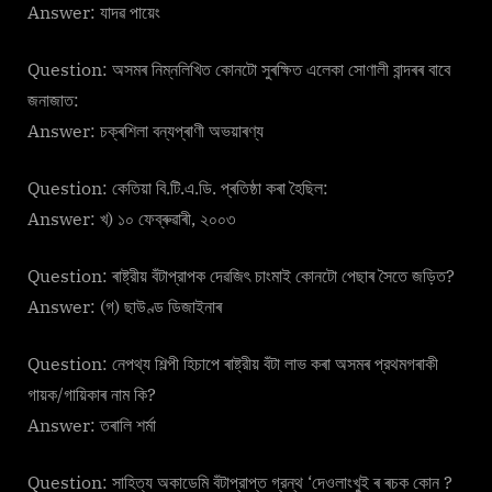
Answer: যাদৱ পায়েং
Question: অসমৰ নিম্নলিখিত কোনটো সুৰক্ষিত এলেকা সোণালী বান্দৰৰ বাবে
জনাজাত:
Answer: চক্ৰশিলা বন্যপ্ৰাণী অভয়াৰণ্য
Question: কেতিয়া বি.টি.এ.ডি. প্ৰতিষ্ঠা কৰা হৈছিল:
Answer: খ) ১০ ফেব্ৰুৱাৰী, ২০০৩
Question: ৰাষ্ট্রীয় বঁটাপ্রাপক দেৱজিৎ চাংমাই কোনটো পেছাৰ সৈতে জড়িত?
Answer: (গ) ছাউণ্ড ডিজাইনাৰ
Question: নেপথ্য শিল্পী হিচাপে ৰাষ্ট্রীয় বঁটা লাভ কৰা অসমৰ প্রথমগৰাকী
গায়ক/গায়িকাৰ নাম কি?
Answer: তৰালি শর্মা
Question: সাহিত্য অকাডেমি বঁটাপ্রাপ্ত গ্রন্থ ‘দেওলাংখুই ৰ ৰচক কোন ?