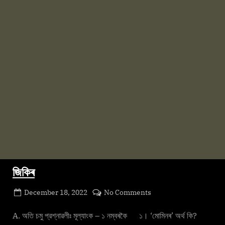
জিকিৰ
Posted
on
December 18, 2022
No Comments
By
on
cryptic
জিকিৰ
A. অতি চমু প্রশ্নাৱলীঃ মূল্যাংক – ১ নম্বৰকৈ ১। ‘মোমিনৰ’ অর্থ কি?