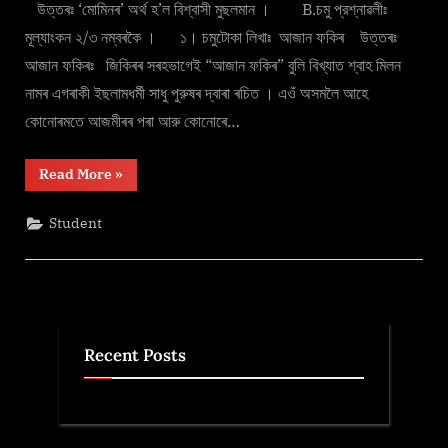
উত্তৰঃ ‘মোমিনৰ’ অর্থ হ’ল বিশ্বাসী মুছলমান । B.চমু প্রশ্নাৱলীঃ
মূল্যাংকন ২/৩ নম্বৰকৈ । ১। চমুটোকা লিখাঃ আজান ফকিৰ উত্তৰঃ
আজান ফকিৰঃ জিকিৰৰ সৰহভাগেই “আজান ফকিৰ” বুলি বিখ্যাত শ্বাহ মিলন
নামৰ এগৰাকী ইছলামধর্মী সাধু পুরুষৰ দ্বাৰা ৰচিত । এওঁ অসমলৈ আহে
কোনোৰমতে আজমীৰৰ পৰা আরু কোনোৰে…
“
জিকিৰ
”
Read More
»
Student
Recent Posts