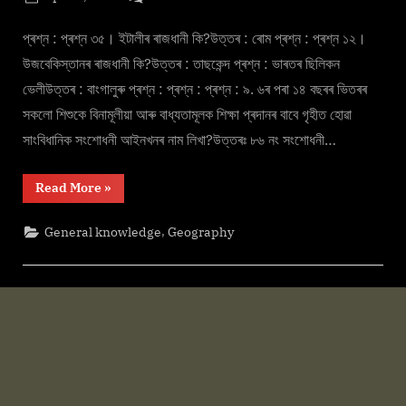
g
By
on
cryptic
Assam
e
GK
প্ৰশ্ন : প্ৰশ্ন ৩৫। ইটালীৰ ৰাজধানী কি?উত্তৰ : ৰোম প্ৰশ্ন : প্ৰশ্ন ১২।
.
in
উজবেকিস্তানৰ ৰাজধানী কি?উত্তৰ : তাছকেন্দ প্ৰশ্ন : ভাৰতৰ ছিলিকন
c
Assamese
ভেলীউত্তৰ : বাংগালুৰু প্ৰশ্ন : প্ৰশ্ন : প্ৰশ্ন : ৯. ৬ৰ পৰা ১৪ বছৰৰ ভিতৰৰ
o
Latest
সকলো শিশুকে বিনামূলীয়া আৰু বাধ্যতামূলক শিক্ষা প্ৰদানৰ বাবে গৃহীত হোৱা
m
সাংবিধানিক সংশোধনী আইনখনৰ নাম লিখা?উত্তৰঃ ৮৬ নং সংশোধনী…
“Assam
Read More
»
GK
in
Assamese
,
General knowledge
Geography
Latest”