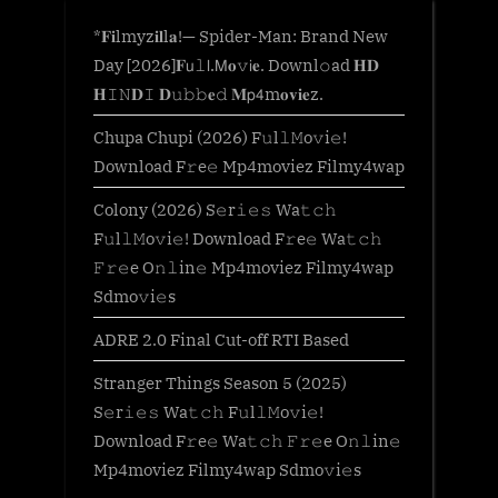
*𝐅𝐢lmyz𝐢𝐥l𝐚!— Spider-Man: Brand New
Day [2026]𝐅𝗎𝚕𝗅.𝖬𝐨𝚟𝗂𝐞. Downl𝚘ad 𝐇𝐃
𝐇𝙸𝙽𝐃𝙸 𝐃𝚞𝚋𝚋𝐞𝚍 𝐌𝗉𝟦m𝐨𝐯𝐢𝐞z.
Chupa Chupi (2026) F𝚞l𝚕𝙼o𝚟i𝚎!
Download F𝚛e𝚎 Mp4moviez Filmy4wap
Colony (2026) S𝚎r𝚒𝚎𝚜 Wa𝚝𝚌𝚑
F𝚞l𝚕𝙼o𝚟i𝚎! Download F𝚛e𝚎 Wa𝚝𝚌𝚑
𝙵𝚛𝚎e O𝚗𝚕in𝚎 Mp4moviez Filmy4wap
Sdmo𝚟i𝚎s
ADRE 2.0 Final Cut-off RTI Based
Stranger Things Season 5 (2025)
S𝚎r𝚒𝚎𝚜 Wa𝚝𝚌𝚑 F𝚞l𝚕𝙼o𝚟i𝚎!
Download F𝚛e𝚎 Wa𝚝𝚌𝚑 𝙵𝚛𝚎e O𝚗𝚕in𝚎
Mp4moviez Filmy4wap Sdmo𝚟i𝚎s