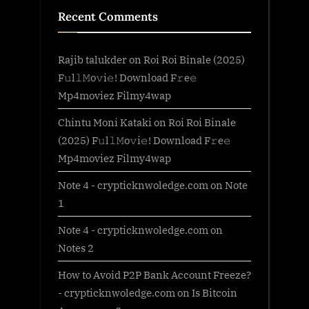
Recent Comments
Rajib talukder
on
Roi Roi Binale (2025)
F𝚞l𝚕𝙼o𝚟i𝚎! Download F𝚛e𝚎
Mp4moviez Filmy4wap
Chintu Moni Kataki
on
Roi Roi Binale
(2025) F𝚞l𝚕𝙼o𝚟i𝚎! Download F𝚛e𝚎
Mp4moviez Filmy4wap
Note 4 - crypticknwoledge.com
on
Note
1
Note 4 - crypticknwoledge.com
on
Notes 2
How to Avoid P2P Bank Account Freeze?
- crypticknwoledge.com
on
Is Bitcoin