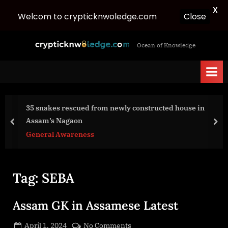
X
Welcom to crypticknwoledge.com
Close
Skip
c
Ocean of Knowledge
to
r
content
y
p
t
35 snakes rescued from newly constructed house in
i
Assam’s Nagaon
c
prev
nex
General Awareness
k
n
w
Tag:
SEBA
o
l
Assam GK in Assamese Latest
e
d
Posted
on
April 1, 2024
No Comments