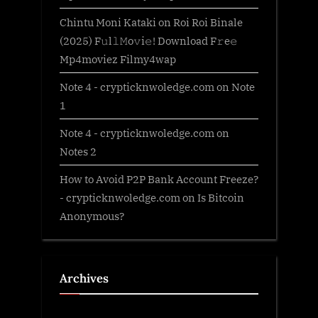
Chintu Moni Kataki
on
Roi Roi Binale
(2025) F𝚞l𝚕𝙼o𝚟i𝚎! Download F𝚛e𝚎
Mp4moviez Filmy4wap
Note 4 - crypticknwoledge.com
on
Note
1
Note 4 - crypticknwoledge.com
on
Notes 2
How to Avoid P2P Bank Account Freeze?
- crypticknwoledge.com
on
Is Bitcoin
Anonymous?
Archives