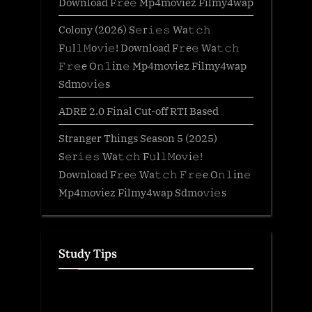
Download F𝚛e𝚎 Mp4moviez Filmy4wap
Colony (2026) S𝚎r𝚒𝚎𝚜 Wa𝚝𝚌𝚑
F𝚞l𝚕𝙼o𝚟i𝚎! Download F𝚛e𝚎 Wa𝚝𝚌𝚑
𝙵𝚛𝚎e O𝚗𝚕in𝚎 Mp4moviez Filmy4wap
Sdmo𝚟i𝚎s
ADRE 2.0 Final Cut-off RTI Based
Stranger Things Season 5 (2025)
S𝚎r𝚒𝚎𝚜 Wa𝚝𝚌𝚑 F𝚞l𝚕𝙼o𝚟i𝚎!
Download F𝚛e𝚎 Wa𝚝𝚌𝚑 𝙵𝚛𝚎e O𝚗𝚕in𝚎
Mp4moviez Filmy4wap Sdmo𝚟i𝚎s
Study Tips