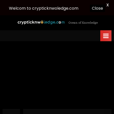
X
Welcom to crypticknwoledge.com
Close
Skip
c
Ocean of Knowledge
to
r
content
y
p
t
i
c
k
n
w
o
l
e
d