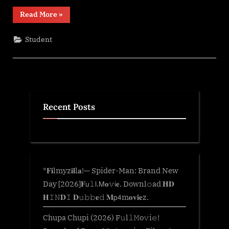
“সাগৰ
Read More
»
দেখিছা
–
হেম বৰুৱা”
Student
Recent Posts
*𝐅𝐢lmyz𝐢𝐥l𝐚!— Spider-Man: Brand New
Day [2026]𝐅𝗎𝚕𝗅.𝖬𝐨𝚟𝗂𝐞. Downl𝚘ad 𝐇𝐃
𝐇𝙸𝙽𝐃𝙸 𝐃𝚞𝚋𝚋𝐞𝚍 𝐌𝗉𝟦m𝐨𝐯𝐢𝐞z.
Chupa Chupi (2026) F𝚞l𝚕𝙼o𝚟i𝚎!