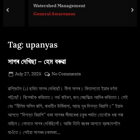
g
Watershed Management
e
prev
nex
General Awareness
.
c
o
m
Tag:
upanyas
সাগৰ দেখিছা – হেম বৰুৱা
Posted
on
July 27, 2025
No Comments
By
on
cryptic
সাগৰ
দেখিছা
ৱাশ্বিংটন (১) ছবিত সাগৰ দেখিছোঁ। নীলা সাগৰ। কিতাপতো ইয়াৰ বর্ণনা
–
পঢ়িছোঁ। বিশেষকৈ কবিতাত। লর্ড বাইৰণ, জন্ মেছফিল্ড আদিৰ কবিতাত। সেই
হেম বৰুৱা
যেঃ “নীলিম সলিল ৰাশি, বাধাহীন উর্মিমালা, আছে দূৰ দিগন্ত বিয়াপি।” ইয়াৰ
আগতে “দিগন্ত বিয়াপি” থকা সাগৰৰ সীমাৰেখা চকুৰ পৰ্দ্দাত তেনেকৈ ধৰা পৰা
নাছিল। পোনতে সাগৰ দেখিছিলোঁ। আজি তিনি বছৰৰ আগতে ব্রহ্মদেশলৈ
যাওঁতে। সেইয়া সাগৰৰ চকামকা…