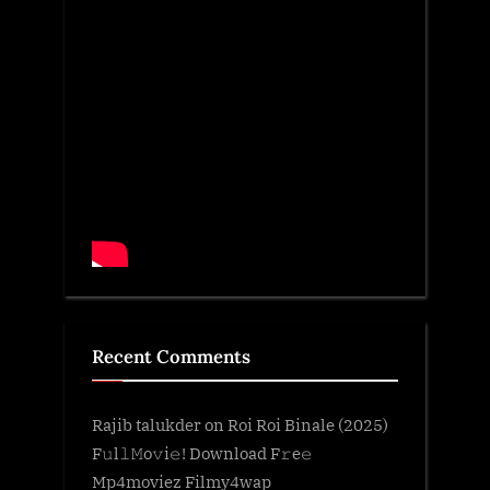
Recent Comments
Rajib talukder
on
Roi Roi Binale (2025)
F𝚞l𝚕𝙼o𝚟i𝚎! Download F𝚛e𝚎
Mp4moviez Filmy4wap