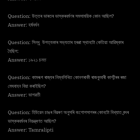
Question: উত্তৰ ভাৰতৰ ভাস্কৰবৰ্মণৰ সমসাময়িক কোন আছিল?
Answer: হৰ্ষবৰ্ধন
Question: সিন্ধু উপত্যকাৰ সভ্যতাৰ হৰপ্পা স্থানটো কেতিয়া আৱিষ্কাৰ
হৈছিল:
Answer: ১৯২১ চনত
Question: কামৰূপ ৰাজ্যৰ নিম্নলিখিত কোনগৰাকী ৰাজকুমাৰী কাশ্মীৰৰ ৰজা
মেঘবাহন বিয়া কৰাইছিল?
Answer: ভাগৱতী
Question: হিউৱেন চাঙৰ বিৱৰণ অনুসৰি বংগোপসাগৰৰ কোনটো বিখ্যাত বন্দৰ
ভাস্কৰবৰ্মনৰ নিয়ন্ত্ৰণত আছিল?
Answer: Tamralipti