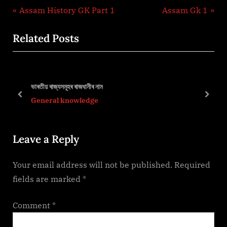
Post
P
N
Assam History GK Part 1
Assam Gk 1
r
e
navigation
Related Posts
e
x
v
t
i
P
o
o
ভাৰতীয় ৰাজ্যসমূহৰ ৰাজধানীৰ নাম
u
s
prev
next
General knowledge
s
t
P
:
Leave a Reply
o
s
Your email address will not be published.
Required
t
fields are marked
*
:
Comment
*