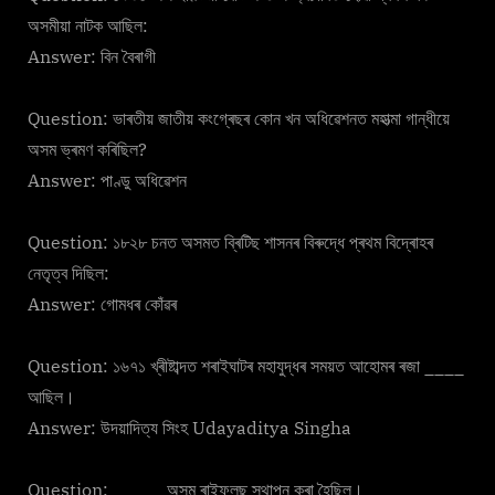
অসমীয়া নাটক আছিল:
Answer: বিন বৈৰাগী
Question: ভাৰতীয় জাতীয় কংগ্ৰেছৰ কোন খন অধিৱেশনত মহাত্মা গান্ধীয়ে
অসম ভ্ৰমণ কৰিছিল?
Answer: পাণ্ডু অধিৱেশন
Question: ১৮২৮ চনত অসমত ব্ৰিটিছ শাসনৰ বিৰুদ্ধে প্ৰথম বিদ্ৰোহৰ
নেতৃত্ব দিছিল:
Answer: গোমধৰ কোঁৱৰ
Question: ১৬৭১ খ্ৰীষ্টাব্দত শৰাইঘাটৰ মহাযুদ্ধৰ সময়ত আহোমৰ ৰজা ____
আছিল।
Answer: উদয়াদিত্য সিংহ Udayaditya Singha
Question: _____ অসম ৰাইফলছ স্থাপন কৰা হৈছিল।