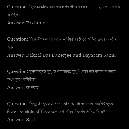
Question: হিউৱেন চাঙে বৰ্মন ৰাজবংশৰ শাসকসকলক ___ হিচাপে মনোনীত
কৰিছিল।
Answer: Brahmin
Question: সিন্ধু উপ্যকা সভ্যতাৰ আৱিষ্কাৰৰ সৈতে জড়িত দুজন ভাৰতীয়
হল-
Answer: Rakhal Das Banerjee and Dayaram Sahni
Question: কুৰুক্ষেত্ৰত যুদ্ধত (মহাভাৰত যুদ্ধ) কোন জন কামৰূপৰ ৰজাই
অংশগ্ৰহণ কৰিছিল?
Answer: ভগদত্ত
Question: সিন্ধু উপত্যকাত খনন কৰা তলত উল্লেখ কৰা অৱশিষ্টসমূহৰ
ভিতৰত কোনোটোৱে বাণিজ্যিক আৰু অৰ্থনৈতিক বিকাশৰ ইংগিত দিয়ে?
Answer: Seals