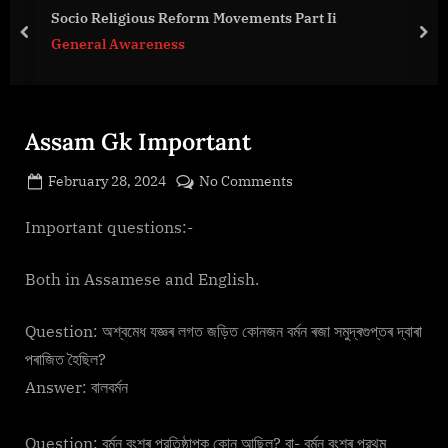
g
Socio Religious Reform Movements Part Ii
e
prev
nex
General Awareness
.
c
o
m
Assam Gk Important
Posted
on
February 28, 2024
No Comments
By
on
cryptic
Assam
Gk
Important questions:-
Important
Both in Assamese and English.
Question: অশ্বমেধ যজ্ঞৰ লগত জড়িত কোনজন বর্মন ৰজা সমুদ্ৰগুপ্তৰ দ্বাৰা
পৰাজিত হৈছিল?
Answer: বালবৰ্মন
Question: বর্মন বংশৰ প্রতিষ্ঠাপক কোন আছিল? বা- বর্মন বংশৰ প্রথম