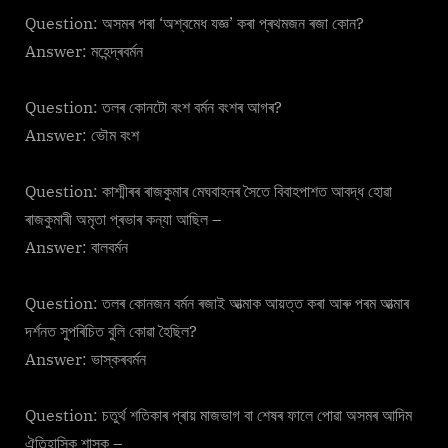
Question: অসমৰ পৰা ‘অশ্বমেধ যজ্ঞ’ কৰা প্ৰথমজন ৰজা কোন?
Answer: মহেন্দ্ৰবৰ্মন
Question: তলৰ কোনটো বংশ বৰ্মন বংশৰ আগৰ?
Answer: ভৌম বংশ
Question: কাশ্মীৰৰ ৰাজকুমাৰ মেঘবাহনৰ সৈতে বিবাহপাশত আবদ্ধ হোৱা
ৰাজকুমাৰী অমৃতা প্ৰভাৰ কন্যা আছিল –
Answer: বালবৰ্মন
Question: তলৰ কোনজন বৰ্মন ৰজাই আত্মাক আয়ত্ত কৰা আৰু পৰম আত্মাৰ
দৰ্শনত সুপৰিচিত বুলি কোৱা হৈছিল?
Answer: ভাস্কৰবৰ্মন
Question: চতুৰ্থ শতিকাৰ প্ৰায় মাজভাগ বা শেষৰ ফালে পোৱা অসমৰ আদিম
ঐতিহাসিক শাসক –