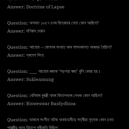
Answer: Doctrine of Lapse
Question: অসমত ১৮৫৭ চনৰ বিদ্ৰোহৰ নেতা কোন আছিল?
Answer: মণিৰাম দেৱান
Question: আহোম – মোগলৰ সংঘাত কাৰ শাসনকালত আৰম্ভ হৈছিল?
Answer: প্ৰতাপ সিংহ
Question: ___ আহোম ৰজাক ‘গড়গয়া ৰজা’ বুলি কোৱা হয়।
Answer: Suklenmung
Question: বেলিমাৰ বুৰঞ্জী নামৰ কিতাপখনৰ লেখক কোন আছিল?
Answer: Bisweswar Baidydhioa
Question: ভাৰতৰ সংগীত নাটক অকাডেমীয়ে সত্ৰীয়া নৃত্যক কোন চনত
শাস্ত্ৰীয় নৃত্য হিচাপে স্বীকৃতি দিছিল: