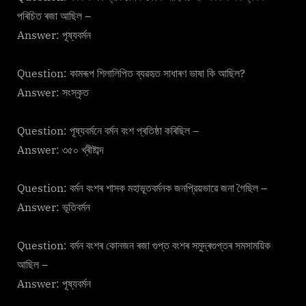
পৰিচিত ৰজা আছিল –
Answer: পূষ্যবৰ্মন
Question: কামৰূপ শিলালিপিত ব্যৱহৃত সাধাৰণ ভাষা কি আছিল?
Answer: সংস্কৃত
Question: পূষ্যবৰ্মনে বর্মন বংশ প্ৰতিষ্ঠা কৰিছিল –
Answer: ৩৫০ খ্ৰীষ্টাব্দ
Question: বর্মন বংশৰ শাসক মহাভূতবৰ্মনক জনপ্রিয়ভাৱে জনা গৈছিল –
Answer: ভূতিবৰ্মন
Question: বর্মন বংশৰ কোনজন ৰজা গুপ্ত বংশৰ সমুদ্ৰগুপ্তৰ সমসাময়িক
আছিল –
Answer: পূষ্যবৰ্মন