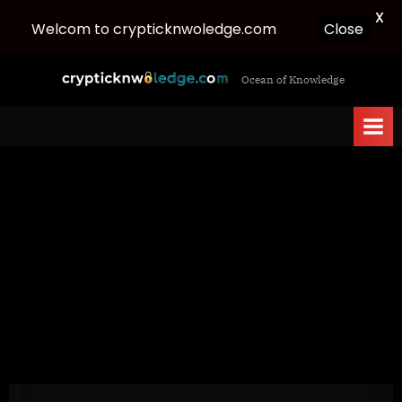
X
Close
Welcom to crypticknwoledge.com
Skip
c
Ocean of Knowledge
to
r
content
y
p
t
i
c
k
n
w
o
l
e
d