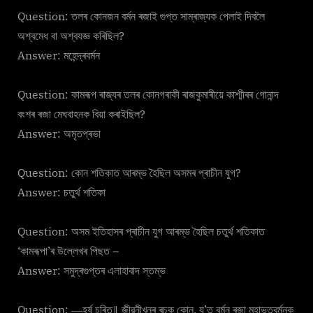
Question: তলৰ কোনজন বর্মন ৰজাই গুপ্ত সাম্ৰাজ্যক পেলাই দিবলৈ
অশ্বমেধ বা অশ্বযজ্ঞ কৰিছিল?
Answer: মহেন্দ্ৰবৰ্মন
Question: কামৰূপ ৰাজ্যৰ তলৰ কোনগৰাকী ৰাজকুমাৰীয়ে কাশ্মীৰৰ গোনান্দ
বংশৰ ৰজা মেঘবাহনক বিয়া কৰাইছিল?
Answer: অমৃতপ্ৰভা
Question: কোন শতিকাত আৰম্ভ হৈছিল অসমৰ প্ৰাচীন যুগ?
Answer: চতুৰ্থ শতিকা
Question: অসম ইতিহাসৰ প্ৰাচীন যুগ আৰম্ভ হৈছিল চতুৰ্থ শতিকাত
‘কামৰূপা’ৰ উল্লেখৰ পিছত –
Answer: সমুদ্ৰগুপ্তৰ এলাহাবাদ স্তম্ভ
Question: ―হৰ্ষ চৰিত‖ জীৱনীখনৰ ৰচক কোন, য’ত বৰ্মন ৰজা মহাভুতবৰ্মনক