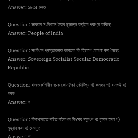
Answer: ১৮৩৫ চনত
Question: ভাৰতৰ সংবিধানে ইয়াৰ চূড়ান্ত কৰ্তৃত্ব প্ৰাপ্ত কৰিছে-
Answer: People of India
Question: সংবিধান প্ৰস্তাৱনাত ভাৰতক কি হিচাপে ঘোষণা কৰা হৈছে:
Answer: Sovereign Socialist Secular Democratic
Republic
Question: ৰাজতৰংগিনীৰ ৰচক কোন?ক) কৌটিল্য খ) কলহন গ) বানভট্ট ঘ)
চৰক
Answer: খ
Question: বিশাখাদত্ত ৰচিত নাটকখন কি?ক) ৰঘুবংশ খ) কুমাৰ হৰণ গ)
মুদ্ৰাৰাক্ষস ঘ) মেঘদূত
Answer: গ