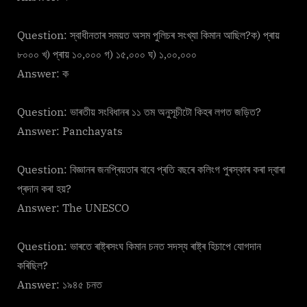
Question: স্বাধীনতাৰ সময়ত অসম পুলিচৰ সংখ্যা কিমান আছিল?ক) প্ৰায়
৮০০০ খ) প্ৰায় ১০,০০০ গ) ১৫,০০০ ঘ) ১,০০,০০০
Answer: ক
Question: ভাৰতীয় সংবিধানৰ ১১ তম অনুসূচীটো কিহৰ লগত জড়িত?
Answer: Panchayats
Question: বিজ্ঞানৰ জনপ্ৰিয়তাৰ বাবে প্ৰতি বছৰে কলিংগ পুৰস্কাৰ কৰা দ্বাৰা
প্ৰদান কৰা হয়?
Answer: The UNESCO
Question: ভাৰতে ৰাষ্ট্ৰসংঘ কিমান চনত সদস্য ৰাষ্ট্ৰ হিচাপে যোগদান
কৰিছিল?
Answer: ১৯৪৫ চনত