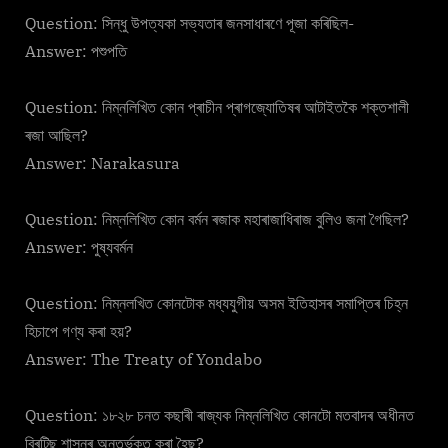
Question: সিন্ধু উপত্যকা সভ্যতাৰ জনসাধাৰণে পূজা কৰিছিল-
Answer: পশুপতি
Question: নিম্নলিখিত কোন প্ৰাচীন প্ৰাগজ্যোতিষৰ আটাইতকৈ শক্তশালী
ৰজা আছিল?
Answer: Narakasura
Question: নিম্নলিখিত কোন বৰ্মন ৰজাক মহাৰাজাধিৰাজ বুলিও জনা গৈছিল?
Answer: পুষ্যবৰ্মন
Question: নিম্নলখিত কোনটোক মধ্যযুগীয় অসম ইতিহাসৰ সমাপ্তিৰ চিহ্ন
হিচাপে গণ্য কৰা হয়?
Answer: The Treaty of Yondabo
Question: ১৮২৮ চনত কছাৰী ৰাজ্যক নিম্নলিখিত কোনটো মতবাদৰ অধীনত
ব্ৰিটিছ শাসনৰ অন্তৰ্ভুক্ত কৰা হৈছ?