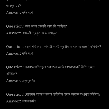
আৰম্ভ হয়?
Answer: বৰ্মন বংশ
Question: বর্মন বংশৰ চৰকাৰী ভাষা কি আছিল?
Answer: কামৰূপী প্ৰকৃত আৰু সংস্কৃত
Question: চতুৰ্থ শতিকাত কোনটো বংশই প্ৰাচীন অসমৰ আৰম্ভণি কৰিছিল?
Answer: বৰ্মন বংশ
Question: প্ৰাগজ্যোতিষ্পুৰৰ কোনজন ৰজাই সাম্ৰাজ্যবাদী নীতি গ্ৰহণ
কৰিছিল?
Answer: মহেন্দ্ৰবৰ্মন
Question: কোনজন কামৰূপ ৰজাই হৰ্ষবৰ্ধনৰ লগত বন্ধুত্ব স্থাপন কৰিছিল?
Answer: ভাস্কৰবৰ্মন