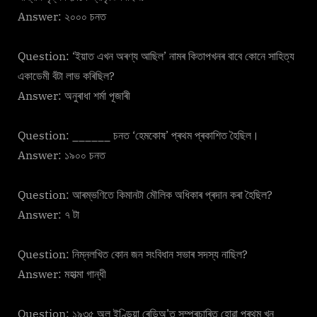
Answer: ২০০০ চনত
Question: ‘ইয়াত এখন অৰণ্য আছিল’ নামৰ কিতাপখনৰ বাবে কোনে সাহিত্য
একাডেমী বঁটা লাভ কৰিছিল?
Answer: অনুৰাধা শৰ্মা পূজাৰী
Question: ______ চনত ‘হেমকোষ’ প্ৰথম প্ৰকাশিত হৈছিল।
Answer: ১৯০০ চনত
Question: আৰম্ভণিতে কিমানটা মৌলিক অধিকাৰ প্ৰদান কৰা হৈছিল?
Answer: ৭ টা
Question: নিম্নলখিত কোন জন সংবিধান সভাৰ সদস্য নাছিল?
Answer: মহাত্মা গান্ধী
Question: ১৯৩৫ অল ইণ্ডিয়া ৰেডিঅ’ত সম্প্ৰচাৰিত হোৱা প্ৰথম খন