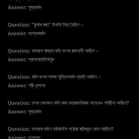
Answer: পূষ্যবৰ্মন
Question: “কুমাৰ ৰজা” উপাধি দিয়া হৈছিল –
Answer: ভাস্কৰবৰ্মন
Question: কামৰূপ ৰাজ্যৰ বর্মন বংশৰ ৰাজধানী আছিল –
Answer: প্ৰাগজ্যোতিষপুৰ
Question: বর্মন বংশৰ শাসক সুস্থিতবর্মন খ্যাতি আছিল –
Answer: শ্ৰী-মৃগাংক
Question: তলৰ কোনজন বর্মন ৰজা মহাৰাজধিৰাজ নামেৰেও পৰিচিত আছিল?
Answer: পূষ্যবৰ্মন
Question: ভাস্কৰ বৰ্মনে হৰ্ষবৰ্ধনলৈ পঠোৱা ৰাষ্ট্ৰদূত কোন আছিল?
Answer: হংসবেগ