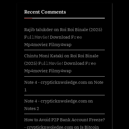
Recent Comments
Rajib talukder
on
Roi Roi Binale (2025)
F𝚞l𝚕𝙼o𝚟i𝚎! Download F𝚛e𝚎
Mp4moviez Filmy4wap
Chintu Moni Kataki
on
Roi Roi Binale
(2025) F𝚞l𝚕𝙼o𝚟i𝚎! Download F𝚛e𝚎
Mp4moviez Filmy4wap
Note 4 - crypticknwoledge.com
on
Note
1
Note 4 - crypticknwoledge.com
on
Notes 2
How to Avoid P2P Bank Account Freeze?
- crypticknwoledge.com
on
Is Bitcoin