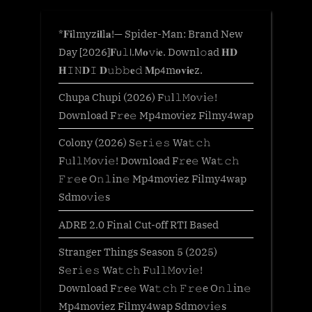
*𝐅𝐢lmyz𝐢𝐥l𝐚!— Spider-Man: Brand New
Day [2026]𝐅𝗎𝚕𝗅.𝖬𝐨𝚟𝗂𝐞. Downl𝚘ad 𝐇𝐃
𝐇𝙸𝙽𝐃𝙸 𝐃𝚞𝚋𝚋𝐞𝚍 𝐌𝗉𝟦m𝐨𝐯𝐢𝐞z.
Chupa Chupi (2026) F𝚞l𝚕𝙼o𝚟i𝚎!
Download F𝚛e𝚎 Mp4moviez Filmy4wap
Colony (2026) S𝚎r𝚒𝚎𝚜 Wa𝚝𝚌𝚑
F𝚞l𝚕𝙼o𝚟i𝚎! Download F𝚛e𝚎 Wa𝚝𝚌𝚑
𝙵𝚛𝚎e O𝚗𝚕in𝚎 Mp4moviez Filmy4wap
Sdmo𝚟i𝚎s
ADRE 2.0 Final Cut-off RTI Based
Stranger Things Season 5 (2025)
S𝚎r𝚒𝚎𝚜 Wa𝚝𝚌𝚑 F𝚞l𝚕𝙼o𝚟i𝚎!
Download F𝚛e𝚎 Wa𝚝𝚌𝚑 𝙵𝚛𝚎e O𝚗𝚕in𝚎
Mp4moviez Filmy4wap Sdmo𝚟i𝚎s