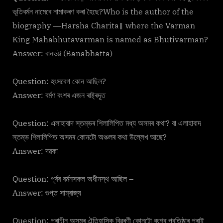
ভূতিবৰ্মন নামেৰে নামাকৰণ কৰা হৈছে?Who is the author of the
biography ―Harsha Charita‖ where the Varman
King Mahabhutavarman is named as Bhutivarman?
Answer: বানভট্ট (Banabhatta)
Question: হংসবেগ কোন আছিল?
Answer: বৰ্মণ বংশৰ এজন ৰাষ্ট্ৰদূত
Question: এলাহাবাদ স্তম্ভৰ শিলালিপিত মধ্য অসমৰ কথা? বা এলাহাবাদ
স্তম্ভ শিলালিপিত অসমৰ কোনটো অঞ্চলৰ কথা উল্লেখ আছে?
Answer: দৱকা
Question: পূৰ্বৰ বৰ্মনসকল অধীনস্থ আছিল –
Answer: গুপ্ত সাম্ৰাজ্য
Question: প্ৰাচীন অসমৰ ঐতিহাসিক বিৱৰণী কোনটো বংশৰ প্ৰতিষ্ঠাৰ পৰাই