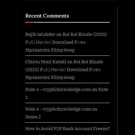
Recent Comments
Rajib talukder
on
Roi Roi Binale (2025)
F𝚞l𝚕𝙼o𝚟i𝚎! Download F𝚛e𝚎
Mp4moviez Filmy4wap
Chintu Moni Kataki
on
Roi Roi Binale
(2025) F𝚞l𝚕𝙼o𝚟i𝚎! Download F𝚛e𝚎
Mp4moviez Filmy4wap
Note 4 - crypticknwoledge.com
on
Note
1
Note 4 - crypticknwoledge.com
on
Notes 2
How to Avoid P2P Bank Account Freeze?