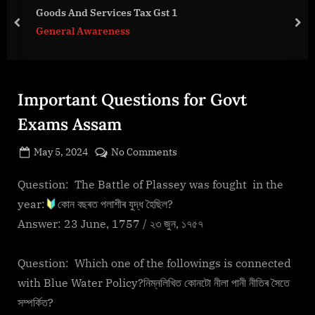
g
Goods And Services Tax Gst 1
e
prev
nex
General Awareness
.
c
o
m
Important Questions for Govt
Exams Assam
Posted
on
May 5, 2024
No Comments
By
on
cryptic
Important
Questions
Question: The Battle of Plassey was fought in the
for
year:
কোন বছৰত পলাশীৰ যুদ্ধ হৈছিল?
Govt
Answer: 23 June, 1757 / ২৩ জুন, ১৭৫৭
Exams
Assam
Question: Which one of the followings is connected
with Blue Water Policy?নিম্নলিখিত কোনটো নীলা পানী নীতিৰ সৈতে
সম্পৰ্কিত?