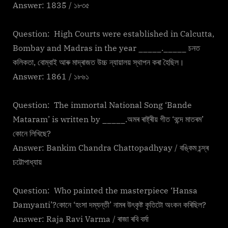
Answer: 1835 / ১৮৩৫
Question: High Courts were established in Calcutta,
Bombay and Madras in the year _____._____ চনত
কলিকতা, বোম্বাই আৰু মাদ্ৰাজত উচ্চ ন্যায়ালয় স্থাপন কৰা হৈছিল।
Answer: 1861 / ১৮৬১
Question: The immortal National Song ‘Bande
Mataram’ is written by _____.অমৰ ৰাষ্ট্ৰীয় গীত ‘বন্দে মাতৰম’
কোনে লিখিছে?
Answer: Bankim Chandra Chattopadhyay / বঙ্কিম চন্দ্ৰ
চট্টোপাধ্যায়
Question: Who painted the masterpiece ‘Hansa
Damyanti’?কোনে ‘হংসা দম্যন্তী’ নামৰ উৎকৃষ্ট কৃতিটো অংকন কৰিছিল?
Answer: Raja Ravi Varma / ৰাজা ৰবি বৰ্মা