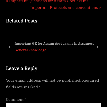
Post
P
Important Questions for Assam Govt exams
r
N
Important Protocols and conventions
navigation
e
e
Related Posts
v
x
i
t
o
P
u
o
Important GK for Assam govt exams in Assamese
s
s
prev
next
General knowledge
P
t
o
:
Leave a Reply
s
t
Your email address will not be published.
Required
:
fields are marked
*
Comment
*