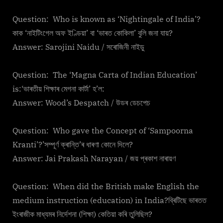
Question: Who is known as ‘Nightingale of India’?
কাক ‘নাইটিংগেল অফ ইণ্ডিয়া’ বা ‘ভাৰত কোকিলা’ বুলি জনা যায়?
Answer: Sarojini Naidu / সৰোজিনী নাইডু
Question: The ‘Magna Carta of Indian Education’
is:‘ভাৰতীয় শিক্ষাৰ মেগনা কাৰ্টা’ হ’ল:
Answer: Wood’s Despatch / উডৰ ডেচপেচ
Question: Who gave the Concept of ‘Sampoorna
Kranti’?’সম্পূৰ্ণ ক্ৰান্তি’ৰ ধাৰণা কোনে দিলে?
Answer: Jai Prakash Narayan / জয় প্ৰকাশ নাৰায়ণ
Question: When did the British make English the
medium instruction (education) in India?ব্ৰিটিছে ভাৰতত
ইংৰাজীক মাধ্যমৰ নিৰ্দেশনা (শিক্ষা) কেতিয়া কৰি তুলিছিল?