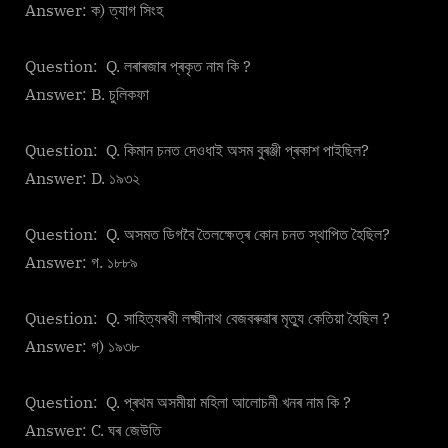
Answer: ক) ত্যাগ সিংহ
Question: Q. লৰাৰজাৰ প্ৰকৃত নাম কি ?
Answer: B. চুলিকফা
Question: Q. কিমান চনত দেওধাই অসম বুৰঞ্জী প্ৰকাশ পাইছিল?
Answer: D. ১৯৩২
Question: Q. অসমত ডিগবৈ তৈলক্ষেত্ৰ কোন চনত স্থাপিত হৈছিল?
Answer: গ. ১৮৮৯
Question: Q. সাহিত্যৰথী লক্ষ্মীনাথ বেজবৰুৱাৰ মৃত্যু কেতিয়া হৈছিল ?
Answer: গ) ১৯৩৮
Question: Q. প্ৰথম অসমীয়া মহিলা আলোচনী খনৰ নাম কি ?
Answer: C. ঘৰ জেউতি