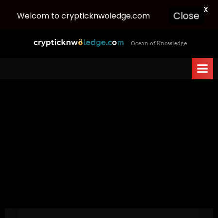
X
Welcom to crypticknwoledge.com
Close
Skip
c
Ocean of Knowledge
to
r
content
y
p
t
i
c
k
n
w
o
l
e
d