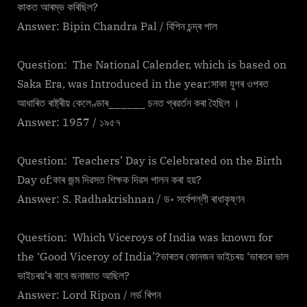
কাকত আৰম্ভ কৰিছিল?
Answer: Bipin Chandra Pal / বিপিন চন্দ্ৰ পাল
Question: The National Calender, which is based on
Saka Era, was Introduced in the year:সাকা যুগৰ ওপৰত
আধাৰিত ৰাষ্ট্ৰীয় কেলেণ্ডাৰ______ চনত প্ৰৱৰ্তন কৰা হৈছিল ।
Answer: 1957 / ১৯৫৭
Question: Teachers’ Day is Celebrated on the Birth
Day of:কাৰ জন্ম দিৱসত শিক্ষক দিৱস পালন কৰা হয়?
Answer: S. Radhakrishnan / ড॰ সৰ্বেপল্লী ৰাধাকৃষ্ণন
Question: Which Viceroys of India was known for
the ‘Good Viceroy of India’?ভাৰতৰ কোনজন ভাইচৰয় ‘ভাৰতৰ ভাল
ভাইচৰয়’ৰ বাবে জনাজাত আছিল?
Answer: Lord Ripon / লৰ্ড ৰিপন