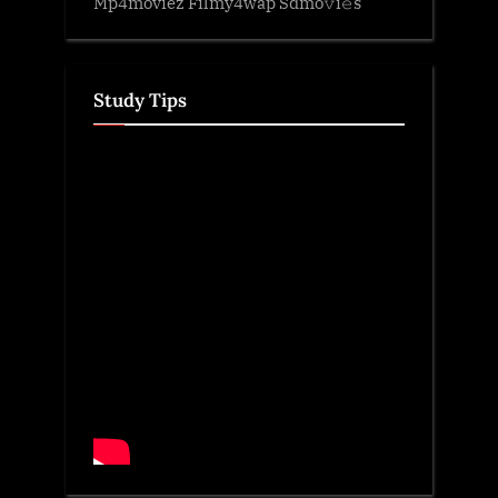
Mp4moviez Filmy4wap Sdmo𝚟i𝚎s
Study Tips