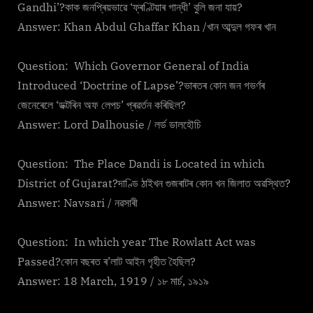
Gandhi’?কাক জনপ্ৰিয়ভাৱে ‘ফ্ৰণ্টিয়াৰ গান্ধী’ বুলি জনা যায়?
Answer: Khan Abdul Ghaffar Khan /খান আব্দুল গফৰ খান
Question: Which Governor General of India
Introduced ‘Doctrine of Lapse’?ভাৰতৰ কোন জন গভৰ্ণৰ
জেনেৰেলে ‘ডক্টৰিন অফ লেপচ’ প্ৰৱৰ্তন কৰিছিল?
Answer: Lord Dalhousie / লৰ্ড ডালহৌচি
Question: The Place Dandi is Located in which
District of Gujarat?দাণ্ডি ঠাইখন গুজৰাটৰ কোন খন জিলাত অৱস্থিত?
Answer: Navsari / নৱসাৰী
Question: In which year The Rowlatt Act was
Passed?কোন বছৰত ৰ’লাট আইন গৃহীত হৈছিল?
Answer: 18 March, 1919 / ১৮ মাৰ্চ, ১৯১৯