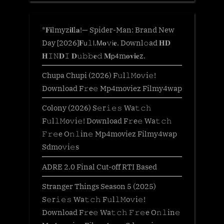
*𝐅𝐢lmyz𝐢𝐥l𝐚!— Spider-Man: Brand New
Day [2026]𝐅𝗎𝚕𝗅.𝖬𝐨𝚟𝗂𝐞. Downl𝚘ad 𝐇𝐃
𝐇𝙸𝙽𝐃𝙸 𝐃𝚞𝚋𝚋𝐞𝚍 𝐌𝗉𝟦m𝐨𝐯𝐢𝐞z.
Chupa Chupi (2026) F𝚞l𝚕𝙼o𝚟i𝚎!
Download F𝚛e𝚎 Mp4moviez Filmy4wap
Colony (2026) S𝚎r𝚒𝚎𝚜 Wa𝚝𝚌𝚑
F𝚞l𝚕𝙼o𝚟i𝚎! Download F𝚛e𝚎 Wa𝚝𝚌𝚑
𝙵𝚛𝚎e O𝚗𝚕in𝚎 Mp4moviez Filmy4wap
Sdmo𝚟i𝚎s
ADRE 2.0 Final Cut-off RTI Based
Stranger Things Season 5 (2025)
S𝚎r𝚒𝚎𝚜 Wa𝚝𝚌𝚑 F𝚞l𝚕𝙼o𝚟i𝚎!
Download F𝚛e𝚎 Wa𝚝𝚌𝚑 𝙵𝚛𝚎e O𝚗𝚕in𝚎