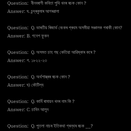
Question: বীনবৰাগী কবিতা পুথি খনৰ ৰচক কোন ?
Answer: ঘ. চন্দ্ৰকুমাৰ আগৰৱালা
Question: Q. ভাৰতীয় ৰিজাৰ্ভ বেংকৰ প্ৰথম অসমীয়া সঞ্চালক গৰাকী কোন?
Answer: B. গনেশ ফুকন
Question: Q. অসমত চাহ গছ কেতিয়া আৱিষ্কাৰ কৰে ?
Answer: গ. ১৮২২-২৩
Question: Q. অৰ্থশাস্ত্ৰৰ ৰচক কোন ?
Answer: ঘ) কৌটিল্য
Question: Q. কাৰ্বি ৰামায়ন খনৰ নাম কি ?
Answer: C. চাবিন আলুন
Question: Q. পুতলা নাচৰ ইতিকথা গ্ৰন্থৰ ৰচক __?