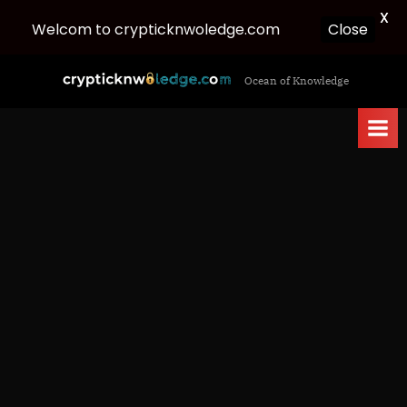
X
Welcom to crypticknwoledge.com
Close
Skip
c
Ocean of Knowledge
to
r
content
y
p
t
i
c
k
n
w
o
l
e
d