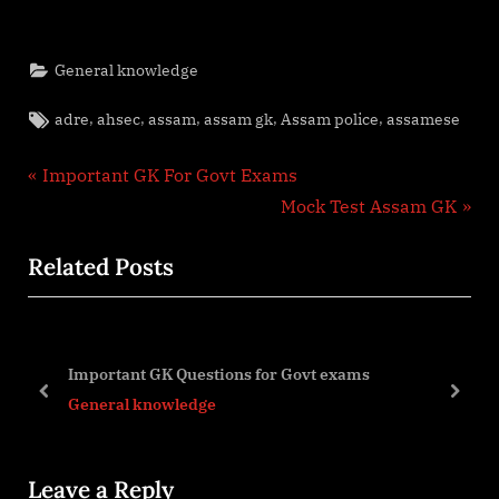
General knowledge
Tags:
,
,
,
,
,
adre
ahsec
assam
assam gk
Assam police
assamese
Post
P
Important GK For Govt Exams
r
N
Mock Test Assam GK
navigation
e
e
Related Posts
v
x
i
t
o
P
u
o
Important GK Questions for Govt exams
s
s
prev
next
General knowledge
P
t
o
:
Leave a Reply
s