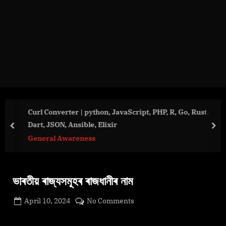
g
e
.
c
o
m
Curl Converter | python, JavaScript, PHP, R, Go, Rust,
Dart, JSON, Ansible, Elixir
prev
nex
General Awareness
ভাৰতীয় ৰাজ্যসমূহৰ ৰাজধানীৰ নাম
Posted
on
April 10, 2024
No Comments
By
on
cryptic
ভাৰতীয়
ৰাজ্যসমূহৰ