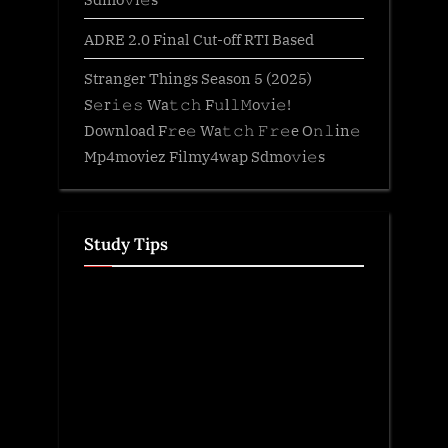
ADRE 2.0 Final Cut-off RTI Based
Stranger Things Season 5 (2025)
S𝚎r𝚒𝚎𝚜 Wa𝚝𝚌𝚑 F𝚞l𝚕𝙼o𝚟i𝚎!
Download F𝚛e𝚎 Wa𝚝𝚌𝚑 𝙵𝚛𝚎e O𝚗𝚕in𝚎
Mp4moviez Filmy4wap Sdmo𝚟i𝚎s
Study Tips