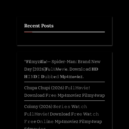
Recent Posts
*𝐅𝐢lmyz𝐢𝐥l𝐚!— Spider-Man: Brand New
Day [2026]𝐅𝗎𝚕𝗅.𝖬𝐨𝚟𝗂𝐞. Downl𝚘ad 𝐇𝐃
𝐇𝙸𝙽𝐃𝙸 𝐃𝚞𝚋𝚋𝐞𝚍 𝐌𝗉𝟦m𝐨𝐯𝐢𝐞z.
Chupa Chupi (2026) F𝚞l𝚕𝙼o𝚟i𝚎!
Download F𝚛e𝚎 Mp4moviez Filmy4wap
Colony (2026) S𝚎r𝚒𝚎𝚜 Wa𝚝𝚌𝚑
F𝚞l𝚕𝙼o𝚟i𝚎! Download F𝚛e𝚎 Wa𝚝𝚌𝚑
𝙵𝚛𝚎e O𝚗𝚕in𝚎 Mp4moviez Filmy4wap
Sdmo𝚟i𝚎s