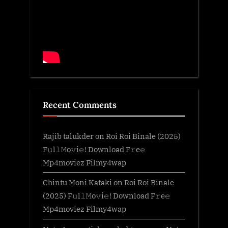
Recent Comments
Rajib talukder
on
Roi Roi Binale (2025)
F𝚞l𝚕𝙼o𝚟i𝚎! Download F𝚛e𝚎
Mp4moviez Filmy4wap
Chintu Moni Kataki
on
Roi Roi Binale
(2025) F𝚞l𝚕𝙼o𝚟i𝚎! Download F𝚛e𝚎
Mp4moviez Filmy4wap