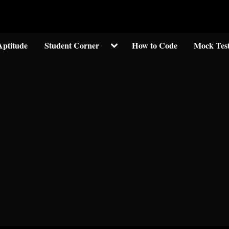
Welcom to crypticknwoledge.com
Toggle
Aptitude
Student Corner
How to Code
Mock Tes
sub-
menu