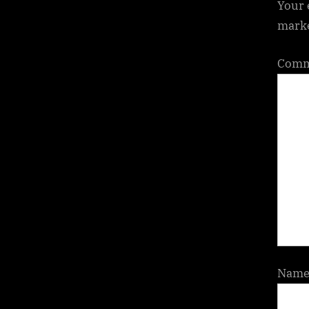
Your 
t
mark
:
Com
Nam