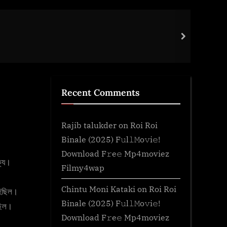
Gene
next
Gene
Recent Comments
Rajib talukder
on
Roi Roi
Binale (2025) F𝚞l𝚕𝙼o𝚟i𝚎!
Download F𝚛e𝚎 Mp4moviez
ক্য।
Filmy4wap
Chintu Moni Kataki
on
Roi Roi
আহিছিল।
Binale (2025) F𝚞l𝚕𝙼o𝚟i𝚎!
িছিল।
Download F𝚛e𝚎 Mp4moviez