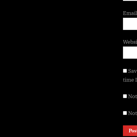
Emai
Websi
Sav
time 
Not
Not