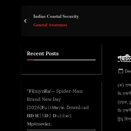
e
.
Indias Coastal Security
c
prev
General Awareness
o
m
Recent Posts
প্রাচ
Po
De
on
(
ক) তক্ষ
*𝐅𝐢lmyz𝐢𝐥l𝐚!— Spider-Man:
উঃ তক্ষশ
Brand New Day
(চড়ক, চ
[2026]𝐅𝗎𝚕𝗅.𝖬𝐨𝚟𝗂𝐞. Downl𝚘ad
উঃ তক্ষশ
𝐇𝐃 𝐇𝙸𝙽𝐃𝙸 𝐃𝚞𝚋𝚋𝐞𝚍
হিন্দু ব
𝐌𝗉𝟦m𝐨𝐯𝐢𝐞z.