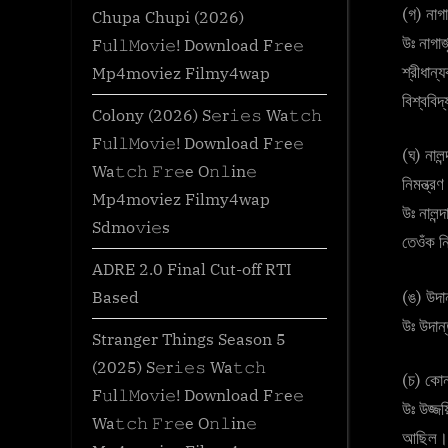
(গ) নাগ
Chupa Chupi (2026)
উঃ নাগার
F𝚞l𝚕𝙼o𝚟i𝚎! Download F𝚛e𝚎
শ্রীধান্
Mp4moviez Filmy4wap
বিশ্ববিদ
Colony (2026) S𝚎r𝚒𝚎𝚜 Wa𝚝𝚌𝚑
F𝚞l𝚕𝙼o𝚟i𝚎! Download F𝚛e𝚎
(ঘ) নালন
Wa𝚝𝚌𝚑 𝙵𝚛𝚎e O𝚗𝚕in𝚎
নিমন্ত্
Mp4moviez Filmy4wap
উঃ নালন্
Sdmo𝚟i𝚎s
তেওঁক ন
ADRE 2.0 Final Cut-off RTI
(ঙ) উদান
Based
উঃ উদান্
Stranger Things Season 5
(2025) S𝚎r𝚒𝚎𝚜 Wa𝚝𝚌𝚑
(চ) কোন
F𝚞l𝚕𝙼o𝚟i𝚎! Download F𝚛e𝚎
উঃ উজ্জয
Wa𝚝𝚌𝚑 𝙵𝚛𝚎e O𝚗𝚕in𝚎
আছিল।