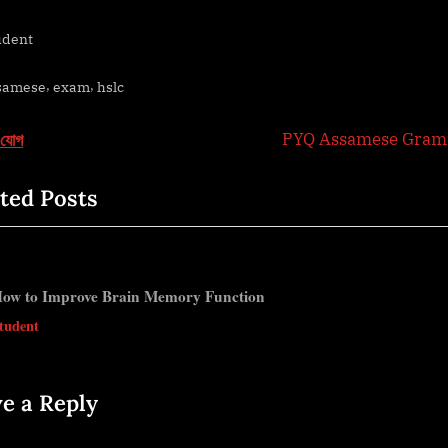
udent
s:
,
,
samese
exam
hslc
t
 যোগ
N
PYQ Assamese Gra
e
igation
ted Posts
x
t
P
o
ow to Improve Brain Memory Function
s
v
tudent
t
:
e a Reply