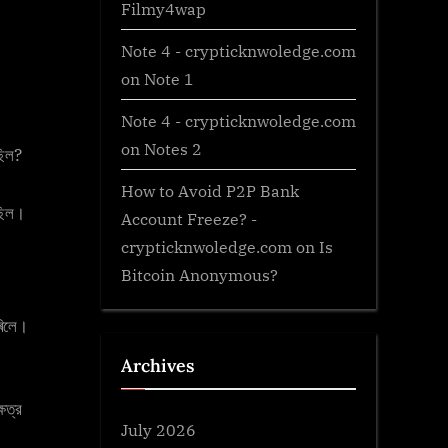
Filmy4wap
Note 4 - crypticknwoledge.com
on
Note 1
Note 4 - crypticknwoledge.com
on
Notes 2
ছিল?
How to Avoid P2P Bank
ৈছিল।
Account Freeze? -
crypticknwoledge.com
on
Is
Bitcoin Anonymous?
কৰিলে।
Archives
েত্র
July 2026