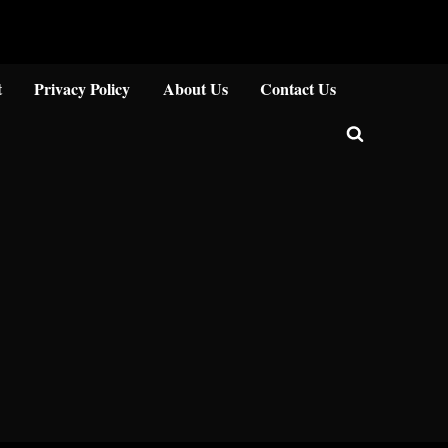
Close
t
Privacy Policy
About Us
Contact Us
Toggle
search
form