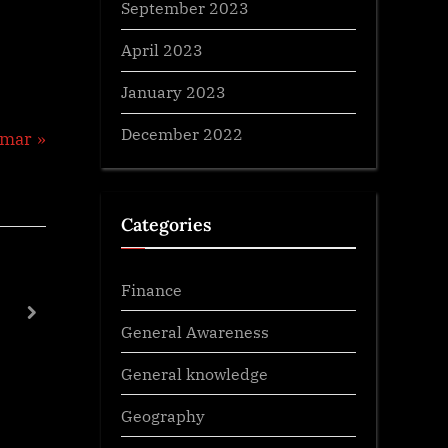
September 2023
April 2023
January 2023
December 2022
mmar
Categories
Finance
Most important GK questions assam part 1
next
General knowledge
General Awareness
General knowledge
Geography