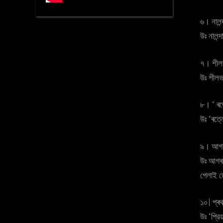
৬। নালন্
উঃ নালন্
৭। শীল
উঃ শীলভদ
৮। ‘ ৰত
উঃ ‘ৰত্
৯। আগৰ 
উঃ আগৰ ক
পেলাই ত
১০| প্ৰ
উঃ ‘প্রি