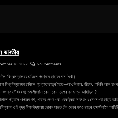
ীন ভাৰতীয়
sted
on
cember 18, 2022
No Comments
প্রাচীন
By
cryptic
শীলা বিশ্ববিদ্যালয়ৰ চাৰিজন প্রখ্যাত ছাত্ৰৰ নাম লিখা।
ভাৰতীয়
ীলা বিশ্ববিদ্যালয়ৰ চাৰিজন প্রখ্যাত ছাত্ৰ হৈছে—অংগুলিমাল, জীৱক, পাণিনি আৰু চাণ
ন্দ্রগুপ্ত মৌর্য) (খ) তক্ষশীলালৈ কোন কোন দেশৰ পৰা ছাত্ৰ আহিছিল ?
ীলালৈ পঢ়িবলৈ পশ্চিমৰ পৰা, পাৰস্য দেশৰ পৰা, বেকট্রিয়া আৰু মগধ দেশৰ পৰা ছাত্র 
িশ্ববিদ্যালয় গুচি বুদ্ধ বিশ্ববিদ্যালয় হােৱাৰ পাছত চীন দেশৰ পৰাও ছাত্র তক্ষশীলালৈ আহ