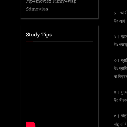
Mp4moviez Filmy4wap
Sdmo𝚟i𝚎s
১। আর্য-
উঃ আর্য-
Study Tips
২। প্রত্
উঃ প্রত্
৩। প্রাচ
উঃ প্রাচ
বা বিক্র
৪। বুদ্
উঃ জীৱক
৫। নালন্
নালন্দা 